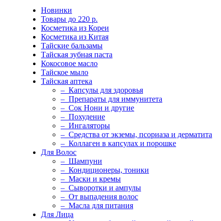
Новинки
Товары до 220 р.
Косметика из Кореи
Косметика из Китая
Тайские бальзамы
Тайская зубная паста
Кокосовое масло
Тайское мыло
Тайская аптека
– Капсулы для здоровья
– Препараты для иммунитета
– Сок Нони и другие
– Похудение
– Ингаляторы
– Средства от экземы, псориаза и дерматита
– Коллаген в капсулах и порошке
Для Волос
– Шампуни
– Кондиционеры, тоники
– Маски и кремы
– Сыворотки и ампулы
– От выпадения волос
– Масла для питания
Для Лица