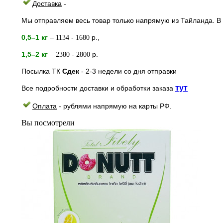
Доставка
-
Мы отправляем весь товар только напрямую из Тайланда. В 
0,5–1 кг
–
-
р.,
1134
1680
1,5–2
кг
–
-
р.
2380
2800
Посылка ТК
Сдек
- 2-3
недели
со дня отправки
тут
Все подробности доставки и обработки заказа
Оплата
- рублями напрямую на к
арты РФ.
Вы посмотрели