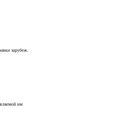
равки зарубеж.
авляемой им