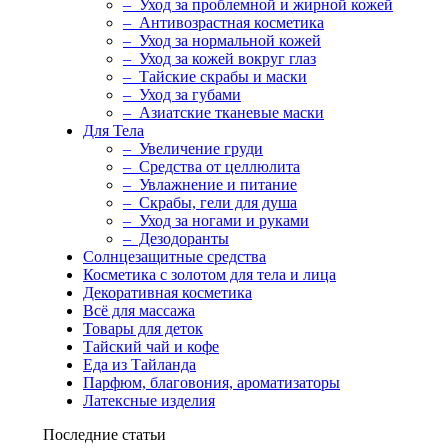
– Уход за проблемной и жирной кожей
– Антивозрастная косметика
– Уход за нормальной кожей
– Уход за кожей вокруг глаз
– Тайские скрабы и маски
– Уход за губами
– Азиатские тканевые маски
Для Тела
– Увеличение груди
– Средства от целлюлита
– Увлажнение и питание
– Скрабы, гели для душа
– Уход за ногами и руками
– Дезодоранты
Солнцезащитные средства
Косметика с золотом для тела и лица
Декоративная косметика
Всё для массажа
Товары для деток
Тайский чай и кофе
Еда из Тайланда
Парфюм, благовония, ароматизаторы
Латексные изделия
Последние статьи