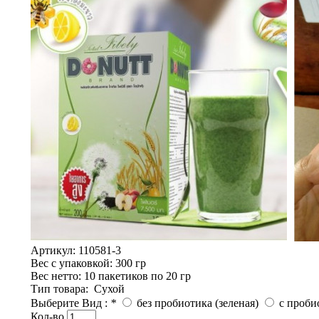
Артикул:
110581-3
Вес с упаковкой
: 300 гр
Вес нетто
: 10 пакетиков по 20 гр
Тип товара
:
Сухой
Выберите Вид :
*
без пробиотика (зеленая)
с проби
Кол-во