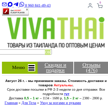
0
8 960 841-49-43
ОК
Скидки и
Отзывы
Меню
подарки
(476)
Август 26 г. - мы принимаем заказы. Стоимость доставки и
товаров
Актуальны
.
Срок доставки посылки в РФ 2-3 недели со дня отправки. Все
подробности
тут
Доставка
0,5 – 1 кг
–
-
р
,
1,5 – 2
кг
–
-
р.
1134
1680
2380
2800
Главная
»
Для Тела
»
Уход за ногами и руками