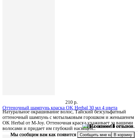
210 р.
Оттеночный шампунь краска OK Herbal 30 мл 4 цвета
Натуральное окрашивание волос, Тайский безсульфатный
оттеночный шампунь с мотыльковым горошком и женьшенем
OK Herbal от M-Joy. Оттеночная краска ухаживает за вашими
волосами и придает им глубокий насыщен..
Мы сообщим вам как появится
Мы сообщим вам как появится
Мы сообщим вам как появится