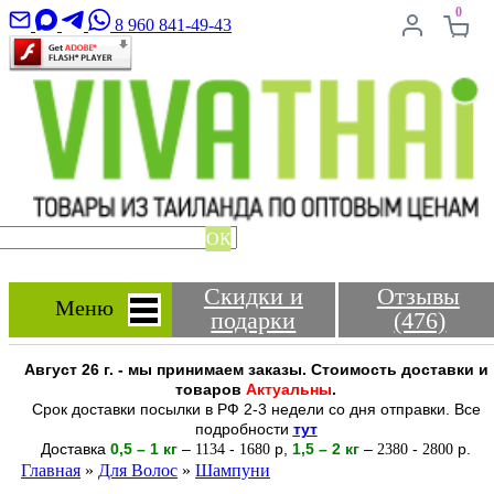
0
8 960 841-49-43
ОК
Скидки и
Отзывы
Меню
подарки
(476)
Август 26 г. - мы принимаем заказы. Стоимость доставки и
товаров
Актуальны
.
Срок доставки посылки в РФ 2-3 недели со дня отправки. Все
подробности
тут
Доставка
0,5 – 1 кг
–
-
р
,
1,5 – 2
кг
–
-
р.
1134
1680
2380
2800
Главная
»
Для Волос
»
Шампуни