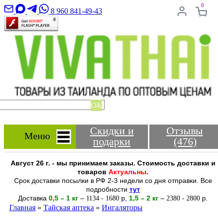
0
8 960 841-49-43
ОК
Скидки и
Отзывы
Меню
подарки
(476)
Август 26 г. - мы принимаем заказы. Стоимость доставки и
товаров
Актуальны
.
Срок доставки посылки в РФ 2-3 недели со дня отправки. Все
подробности
тут
Доставка
0,5 – 1 кг
–
-
р
,
1,5 – 2
кг
–
-
р.
1134
1680
2380
2800
Главная
»
Тайская аптека
»
Ингаляторы