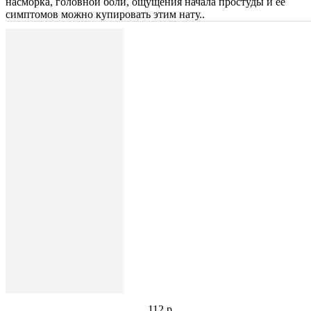
насморка, головной боли, ощущения начала простуды и её
симптомов можно купировать этим нату..
112 р.