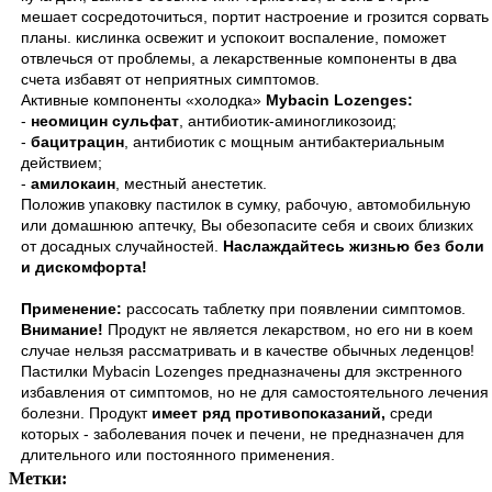
мешает сосредоточиться, портит настроение и грозится сорвать
планы. кислинка освежит и успокоит воспаление, поможет
отвлечься от проблемы, а лекарственные компоненты в два
счета избавят от неприятных симптомов.
Активные компоненты «холодка»
Mybacin Lozenges:
-
неомицин сульфат
, антибиотик-аминогликозоид;
-
бацитрацин
, антибиотик с мощным антибактериальным
действием;
-
амилокаин
, местный анестетик.
Положив упаковку пастилок в сумку, рабочую, автомобильную
или домашнюю аптечку, Вы обезопасите себя и своих близких
от досадных случайностей.
Наслаждайтесь жизнью без боли
и дискомфорта!
Применение:
рассосать таблетку при появлении симптомов.
Внимание!
Продукт не является лекарством, но его ни в коем
случае нельзя рассматривать и в качестве обычных леденцов!
Пастилки Mybacin Lozenges предназначены для экстренного
избавления от симптомов, но не для самостоятельного лечения
болезни. Продукт
имеет ряд противопоказаний,
среди
которых - заболевания почек и печени, не предназначен для
длительного или постоянного применения.
Метки: