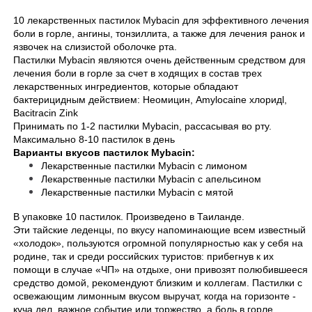
10 лекарственных пастилок Mybacin для эффективного лечения
боли в горле, ангины, тонзиллита, а также для лечения ранок и
язвочек на слизистой оболочке рта.
Пастилки Mybacin являются очень действенным средством для
лечения боли в горле за счет в ходящих в состав трех
лекарственных ингредиентов, которые обладают
бактерицидным действием: Неомицин, Amylocaine хлоридl,
Bacitracin Zink
Принимать по 1-2 пастилки Mybacin, рассасывая во рту.
Максимально 8-10 пастилок в день
Варианты вкусов пастилок Mybacin:
Лекарственные пастилки Mybacin с лимоном
Лекарственные пастилки Mybacin с апельсином
Лекарственные пастилки Mybacin с мятой
В упаковке 10 пастилок. Произведено в Таиланде.
Эти тайские леденцы, по вкусу напоминающие всем известный
«холодок», пользуются огромной популярностью как у себя на
родине, так и среди российских туристов: прибегнув к их
помощи в случае «ЧП» на отдыхе, они привозят полюбившееся
средство домой, рекомендуют близким и коллегам. Пастилки с
освежающим лимонным вкусом выручат, когда на горизонте -
куча дел, важное событие или торжество, а боль в горле