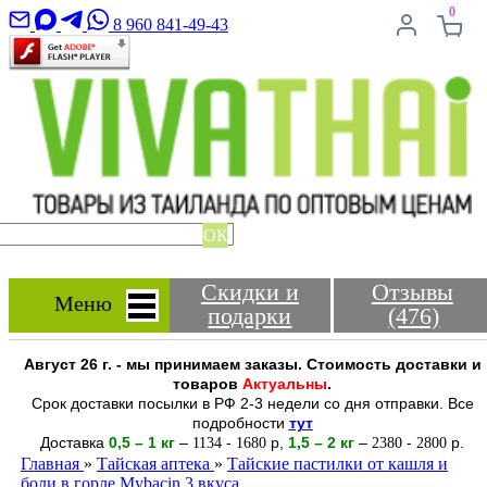
0
8 960 841-49-43
ОК
Скидки и
Отзывы
Меню
подарки
(476)
Август 26 г. - мы принимаем заказы. Стоимость доставки и
товаров
Актуальны
.
Срок доставки посылки в РФ 2-3 недели со дня отправки. Все
подробности
тут
Доставка
0,5 – 1 кг
–
-
р
,
1,5 – 2
кг
–
-
р.
1134
1680
2380
2800
Главная
»
Тайская аптека
»
Тайские пастилки от кашля и
боли в горле Mybacin 3 вкуса