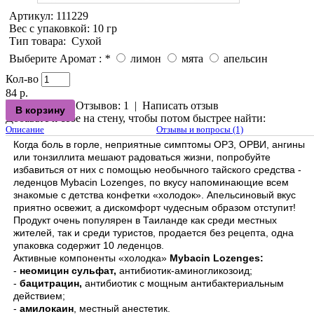
Артикул:
111229
Вес с упаковкой
: 10 гр
Тип товара
:
Сухой
Выберите Аромат :
*
лимон
мята
апельсин
Кол-во
84 р.
Отзывов: 1
|
Написать отзыв
Добавьте к себе на стену, чтобы потом быстрее найти:
Описание
Отзывы и вопросы (1)
Когда боль в горле, неприятные симптомы ОРЗ, ОРВИ, ангины
или тонзиллита мешают радоваться жизни, попробуйте
избавиться от них с помощью необычного тайского средства -
леденцов Mybacin Lozenges, по вкусу напоминающие всем
знакомые с детства конфетки «холодок». Апельсиновый вкус
приятно освежит, а дискомфорт чудесным образом отступит!
Продукт очень популярен в Таиланде как среди местных
жителей, так и среди туристов, продается без рецепта, одна
упаковка содержит 10 леденцов.
Активные компоненты «холодка»
Mybacin Lozenges:
-
неомицин сульфат,
антибиотик-аминогликозоид;
-
бацитрацин,
антибиотик с мощным антибактериальным
действием;
-
амилокаин
, местный анестетик.