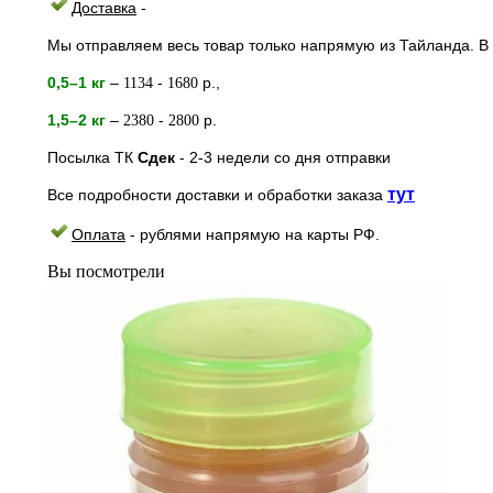
Доставка
-
Мы отправляем весь товар только напрямую из Тайланда. В 
0,5–1 кг
–
-
р.,
1134
1680
1,5–2
кг
–
-
р.
2380
2800
Посылка ТК
Сдек
- 2-3
недели
со дня отправки
тут
Все подробности доставки и обработки заказа
Оплата
- рублями напрямую на к
арты РФ.
Вы посмотрели