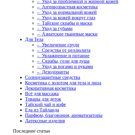
– Уход за проблемной и жирной кожей
– Антивозрастная косметика
– Уход за нормальной кожей
– Уход за кожей вокруг глаз
– Тайские скрабы и маски
– Уход за губами
– Азиатские тканевые маски
Для Тела
– Увеличение груди
– Средства от целлюлита
– Увлажнение и питание
– Скрабы, гели для душа
– Уход за ногами и руками
– Дезодоранты
Солнцезащитные средства
Косметика с золотом для тела и лица
Декоративная косметика
Всё для массажа
Товары для деток
Тайский чай и кофе
Еда из Тайланда
Парфюм, благовония, ароматизаторы
Латексные изделия
Последние статьи