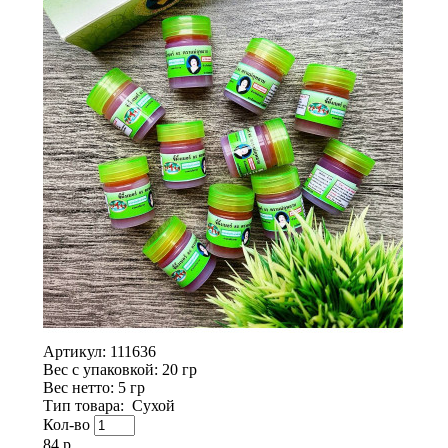
Артикул:
111636
Вес с упаковкой
: 20 гр
Вес нетто
: 5 гр
Тип товара
:
Сухой
Кол-во
84 р.