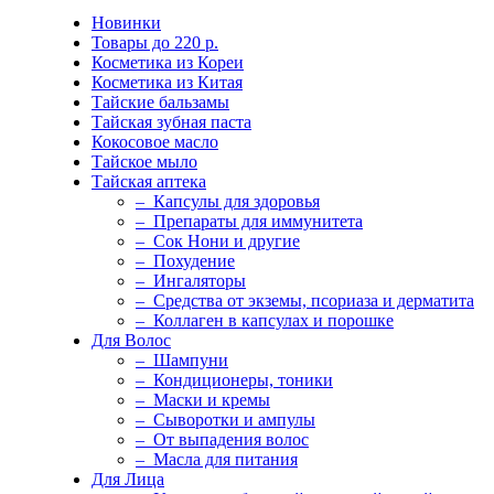
Новинки
Товары до 220 р.
Косметика из Кореи
Косметика из Китая
Тайские бальзамы
Тайская зубная паста
Кокосовое масло
Тайское мыло
Тайская аптека
– Капсулы для здоровья
– Препараты для иммунитета
– Сок Нони и другие
– Похудение
– Ингаляторы
– Средства от экземы, псориаза и дерматита
– Коллаген в капсулах и порошке
Для Волос
– Шампуни
– Кондиционеры, тоники
– Маски и кремы
– Сыворотки и ампулы
– От выпадения волос
– Масла для питания
Для Лица