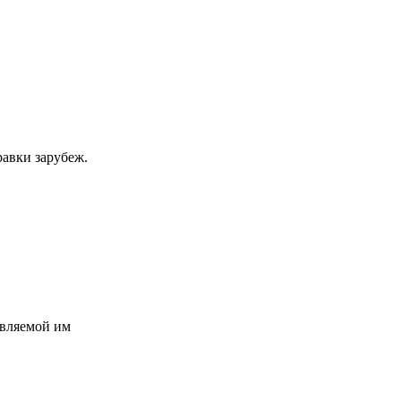
равки зарубеж.
авляемой им