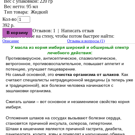
Вес с упаковкой
: 220 гр
Вес нетто
: 95 мл
Тип товара
:
Жидкий
Кол-во
392 р.
Отзывов: 1
|
Написать отзыв
Добавьте к себе на стену, чтобы потом быстрее найти:
Описание
Отзывы и вопросы (1)
У масла из корня имбиря широкий и обширный спектр
лечебного действия:
Противовирусное, антисептическое, спазмолитическое,
ветрогонное, противовоспалительное, повышает аппетит и
потенцию, улучшает пищеварение.
Но самый основной, это
очистка организма от шлаков
. Как
считают специалисты нетрадиционной медицины (а теперь уже
и традиционной), все болезни человека начинаются с
зашлаковки организма.
Сжигать шлаки – вот основное и незаменимое свойство корня
имбиря.
Отложения шлаков на сосудах вызывают болезни сердца,
становятся причиной инсульта, склероза, гипертонии.
Шлаки в кишечнике являются причиной гастрита, диабета,
панкреатита, колита, язвы и приводят к нарушению обмена