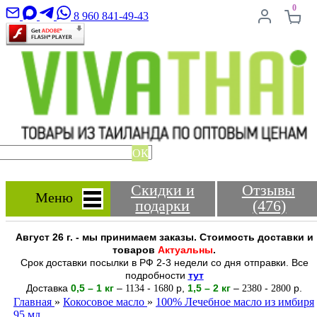
0
8 960 841-49-43
ОК
Скидки и
Отзывы
Меню
подарки
(476)
Август 26 г. - мы принимаем заказы. Стоимость доставки и
товаров
Актуальны
.
Срок доставки посылки в РФ 2-3 недели со дня отправки. Все
подробности
тут
Доставка
0,5 – 1 кг
–
-
р
,
1,5 – 2
кг
–
-
р.
1134
1680
2380
2800
Главная
»
Кокосовое масло
»
100% Лечебное масло из имбиря
95 мл