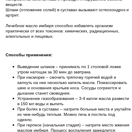
веществ.
Шлаки (отложение солей) в суставах вызывают остеохондроз и
артрит.
Лечебное масло имбиря способно избавлять организм
практически от всех токсинов: химических, радиационных,
алкогольных и пищевых.
Способы применения:
Выведение шлаков – принимать по 1 столовой ложке
утром натощак за 30 мин до завтрака.
При насморке – смочить тряпочку горячей водой и
капнуть на нее несколько капель масла. Помассировать
шею и основания крыльев носа. Сосуды согреются и
дыхание станет своводнее.
Устранение газообразования – 3-4 капли масла развести
в 150 мл воды и выпить
При болях в суставах – натрите больные места и укутайте
их чем-нибудь теплым. Можно лечь в постель под
одеяло.
При герпесе (начальная стадия) – натрите место жжения
маслом имбиря. Процесс воспаления замедлится.