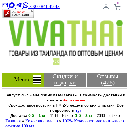
0
8 960 841-49-43
ОК
Скидки и
Отзывы
Меню
подарки
(476)
Август 26 г. - мы принимаем заказы. Стоимость доставки и
товаров
Актуальны
.
Срок доставки посылки в РФ 2-3 недели со дня отправки. Все
подробности
тут
Доставка
0,5 – 1 кг
–
-
р
,
1,5 – 2
кг
–
-
р.
1134
1680
2380
2800
Главная
»
Кокосовое масло
»
100% Кокосовое масло прямого
отжима 100 мл