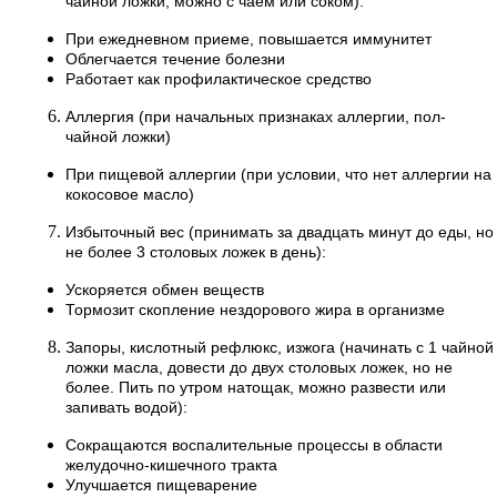
чайной ложки, можно с чаем или соком):
При ежедневном приеме, повышается иммунитет
Облегчается течение болезни
Работает как профилактическое средство
Аллергия (при начальных признаках аллергии, пол-
чайной ложки)
При пищевой аллергии (при условии, что нет аллергии на
кокосовое масло)
Избыточный вес (принимать за двадцать минут до еды, но
не более 3 столовых ложек в день):
Ускоряется обмен веществ
Тормозит скопление нездорового жира в организме
Запоры, кислотный рефлюкс, изжога (начинать с 1 чайной
ложки масла, довести до двух столовых ложек, но не
более. Пить по утром натощак, можно развести или
запивать водой):
Сокращаются воспалительные процессы в области
желудочно-кишечного тракта
Улучшается пищеварение