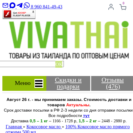
0
8 960 841-49-43
ОК
Скидки и
Отзывы
Меню
подарки
(476)
Август 26 г. - мы принимаем заказы. Стоимость доставки и
товаров
Актуальны
.
Срок доставки посылки в РФ 2-3 недели со дня отправки посылки
Все подробности
тут
Доставка
0,5 – 1 кг
–
-
р
,
1,5 – 2
кг
–
-
р.
1166
1728
2448
2880
Главная
»
Кокосовое масло
»
100% Кокосовое масло прямого
отжима 500 мл