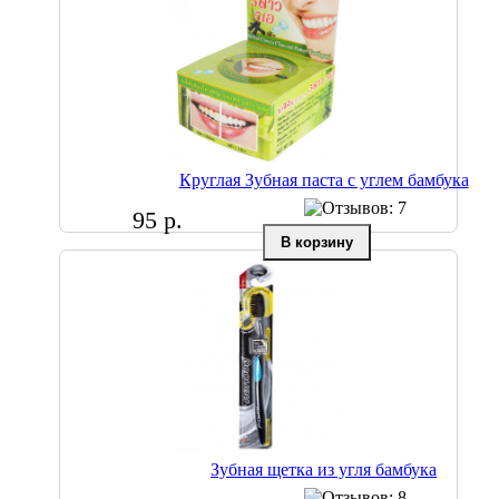
Круглая Зубная паста с углем бамбука
95 р.
Зубная щетка из угля бамбука