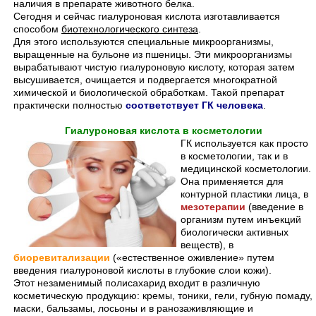
наличия в препарате животного белка.
Сегодня и сейчас гиалуроновая кислота изготавливается
способом
биотехнологического синтеза
.
Для этого используются специальные микроорганизмы,
выращенные на бульоне из пшеницы. Эти микроорганизмы
вырабатывают чистую гиалуроновую кислоту, которая затем
высушивается, очищается и подвергается многократной
химической и биологической обработкам. Такой препарат
практически полностью
соответствует ГК человека
.
Гиалуроновая кислота в косметологии
ГК используется как просто
в косметологии, так и в
медицинской косметологии.
Она применяется для
контурной пластики лица, в
мезотерапии
(введение в
организм путем инъекций
биологически активных
веществ), в
биоревитализации
(«естественное оживление» путем
введения гиалуроновой кислоты в глубокие слои кожи).
Этот незаменимый полисахарид входит в различную
косметическую продукцию: кремы, тоники, гели, губную помаду,
маски, бальзамы, лосьоны и в ранозаживляющие и