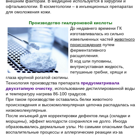
внешним факторам. В медицине используется в хирургии и
офтальмологии. В косметологии – в инъекционных препаратах
для омоложения кожи.
Производство гиалуроновой кислоты
До недавнего времени ГК
изготавливалась из сильно
измельченных частей
животного
происхождения
путем
ферментативного
расщепления.
В ход шли пуповины,
внутрисуставная жидкость,
петушиные гребни, хрящи и
глаза крупной рогатой скотины.
Технология производства препарата
предусматривала
двухэтапную очистку
, использование дистиллированной воды
и температуру нагрева 86-100 градусов.
При таком производстве оставались белки животного
происхождения и высокомолекулярная цепочка распадалась на
низкомолекулярные.
После инъекций для корректировки дефектов лица (складки и
морщины), эффект молодости сохранялся не долго. Иногда
образовывались дермальные узлы. Но самыми опасными были
воспалительные процессы и аллергические реакции из-за