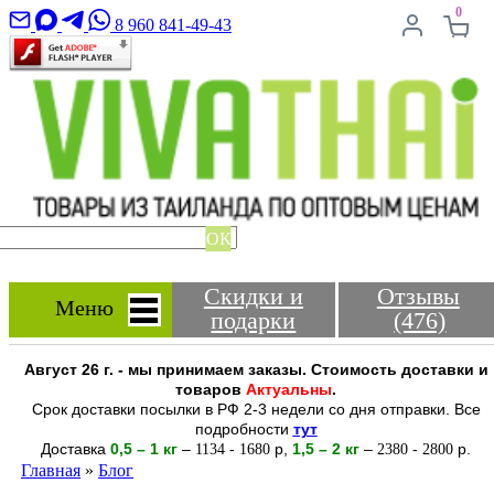
0
8 960 841-49-43
ОК
Скидки и
Отзывы
Меню
подарки
(476)
Август 26 г. - мы принимаем заказы. Стоимость доставки и
товаров
Актуальны
.
Срок доставки посылки в РФ 2-3 недели со дня отправки. Все
подробности
тут
Доставка
0,5 – 1 кг
–
-
р
,
1,5 – 2
кг
–
-
р.
1134
1680
2380
2800
Главная
»
Блог