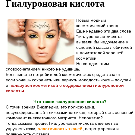
Гиалуроновая кислота
Новый модный
косметический тренд.
Еще недавно эти два слова
"гиалуроновая кислота"
вызвали бы недоумение у
основной массы любителей
и почитателей хорошей
косметики.
Но сегодня этим
словосочетанием никого не удивишь.
Большинство потребителей косметических средств знают –
если хочешь сохранить или вернуть молодость коже – покупай
и
пользуйся косметикой с содержанием гиалуроновой
кислоты
.
Что такое гиалуроновая кислота?
С точки зрения Википедии, это полисахарид,
несульфированный гликозаминогликан, который есть основной
компонент внеклеточного матрикса. Непонятно?
Тогда скажем проще. Гиалуроновая кислота отвечает за
упругость кожи,
эластичность тканей
, остроту зрения и
подвижность суставов.