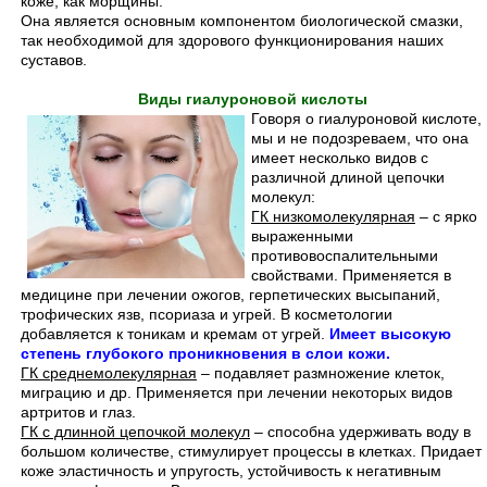
коже, как морщины.
Она является основным компонентом биологической смазки,
так необходимой для здорового функционирования наших
суставов.
Виды гиалуроновой кислоты
Говоря о гиалуроновой кислоте,
мы и не подозреваем, что она
имеет несколько видов с
различной длиной цепочки
молекул:
ГК низкомолекулярная
– с ярко
выраженными
противовоспалительными
свойствами. Применяется в
медицине при лечении ожогов, герпетических высыпаний,
трофических язв, псориаза и угрей. В косметологии
добавляется к тоникам и кремам от угрей.
Имеет высокую
степень глубокого проникновения в слои кожи.
ГК среднемолекулярная
– подавляет размножение клеток,
миграцию и др. Применяется при лечении некоторых видов
артритов и глаз.
ГК с длинной цепочкой молекул
– способна удерживать воду в
большом количестве, стимулирует процессы в клетках. Придает
коже эластичность и упругость, устойчивость к негативным