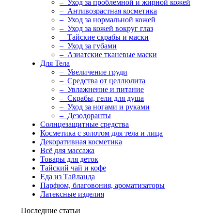
– Уход за проблемной и жирной кожей
– Антивозрастная косметика
– Уход за нормальной кожей
– Уход за кожей вокруг глаз
– Тайские скрабы и маски
– Уход за губами
– Азиатские тканевые маски
Для Тела
– Увеличение груди
– Средства от целлюлита
– Увлажнение и питание
– Скрабы, гели для душа
– Уход за ногами и руками
– Дезодоранты
Солнцезащитные средства
Косметика с золотом для тела и лица
Декоративная косметика
Всё для массажа
Товары для деток
Тайский чай и кофе
Еда из Тайланда
Парфюм, благовония, ароматизаторы
Латексные изделия
Последние статьи