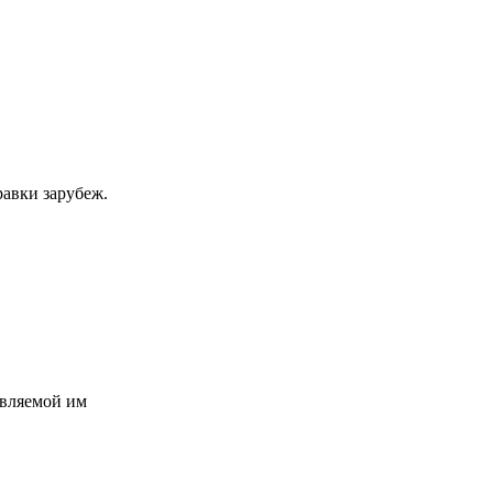
равки зарубеж.
авляемой им