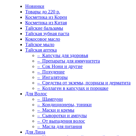
Новинки
Товары до 220 р.
Косметика из Кореи
Косметика из Китая
Тайские бальзамы
Тайская зубная паста
Кокосовое масло
Тайское мыло
Тайская аптека
– Капсулы для здоровья
– Препараты для иммунитета
– Сок Нони и другие
– Похудение
– Ингаляторы
– Средства от экземы, псориаза и дерматита
– Коллаген в капсулах и порошке
Для Волос
– Шампуни
– Кондиционеры, тоники
– Маски и кремы
– Сыворотки и ампулы
– От выпадения волос
– Масла для питания
Для Лица