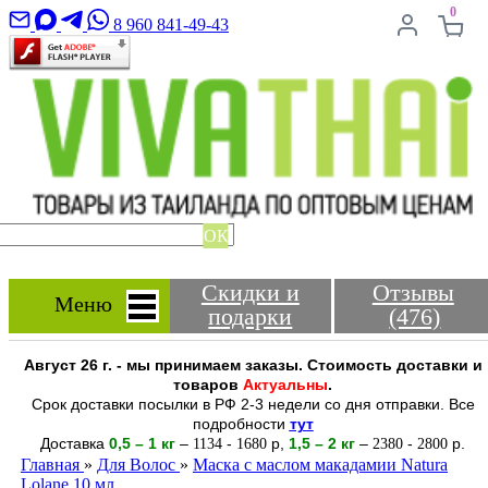
0
8 960 841-49-43
ОК
Скидки и
Отзывы
Меню
подарки
(476)
Август 26 г. - мы принимаем заказы. Стоимость доставки и
товаров
Актуальны
.
Срок доставки посылки в РФ 2-3 недели со дня отправки. Все
подробности
тут
Доставка
0,5 – 1 кг
–
-
р
,
1,5 – 2
кг
–
-
р.
1134
1680
2380
2800
Главная
»
Для Волос
»
Маска с маслом макадамии Natura
Lolane 10 мл