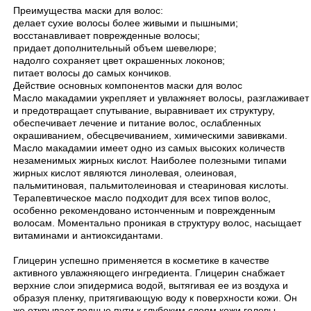
Преимущества маски для волос:
делает сухие волосы более живыми и пышными;
восстанавливает поврежденные волосы;
придает дополнительный объем шевелюре;
надолго сохраняет цвет окрашенных локонов;
питает волосы до самых кончиков.
Действие основных компонентов маски для волос
Масло макадамии укрепляет и увлажняет волосы, разглаживает
и предотвращает спутывание, выравнивает их структуру,
обеспечивает лечение и питание волос, ослабленных
окрашиванием, обесцвечиванием, химическими завивками.
Масло макадамии имеет одно из самых высоких количеств
незаменимых жирных кислот. Наиболее полезными типами
жирных кислот являются линолевая, олеиновая,
пальмитиновая, пальмитолеиновая и стеариновая кислоты.
Терапевтическое масло подходит для всех типов волос,
особенно рекомендовано истонченным и поврежденным
волосам. Моментально проникая в структуру волос, насыщает
витаминами и антиоксидантами.
Глицерин успешно применяется в косметике в качестве
активного увлажняющего ингредиента. Глицерин снабжает
верхние слои эпидермиса водой, вытягивая ее из воздуха и
образуя пленку, притягивающую воду к поверхности кожи. Он
же открывает водные пути к глубоким слоям кожи головы.