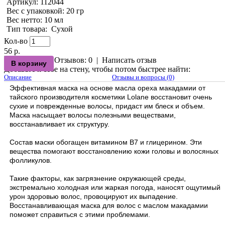
Артикул:
112044
Вес с упаковкой
: 20 гр
Вес нетто
: 10 мл
Тип товара
:
Сухой
Кол-во
56 р.
Отзывов: 0
|
Написать отзыв
Добавьте к себе на стену, чтобы потом быстрее найти:
Описание
Отзывы и вопросы (0)
Эффективная маска на основе масла ореха макадамии от
тайского производителя косметики Lolane восстановит очень
сухие и поврежденные волосы, придаст им блеск и объем.
Маска насыщает волосы полезными веществами,
восстанавливает их структуру.
Состав маски обогащен витамином В7 и глицерином. Эти
вещества помогают восстановлению кожи головы и волосяных
фолликулов.
Такие факторы, как загрязнение окружающей среды,
экстремально холодная или жаркая погода, наносят ощутимый
урон здоровью волос, провоцируют их выпадение.
Восстанавливающая маска для волос с маслом макадамии
поможет справиться с этими проблемами.