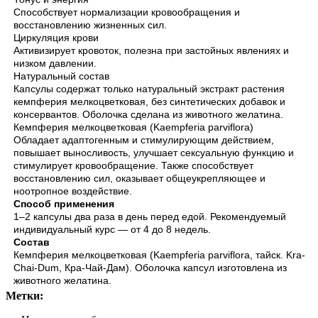
Способствует нормализации кровообращения и
восстановлению жизненных сил.
Циркуляция крови
Активизирует кровоток, полезна при застойных явлениях и
низком давлении.
Натуральный состав
Капсулы содержат только натуральный экстракт растения
кемпферия мелкоцветковая, без синтетических добавок и
консервантов. Оболочка сделана из животного желатина.
Кемпферия мелкоцветковая (Kaempferia parviflora)
Обладает адаптогенным и стимулирующим действием,
повышает выносливость, улучшает сексуальную функцию и
стимулирует кровообращение. Также способствует
восстановлению сил, оказывает общеукрепляющее и
ноотропное воздействие.
Способ применения
1–2 капсулы два раза в день перед едой. Рекомендуемый
индивидуальный курс — от 4 до 8 недель.
Состав
Кемпферия мелкоцветковая (Kaempferia parviflora, тайск. Kra-
Chai-Dum, Кра-Чай-Дам). Оболочка капсул изготовлена из
животного желатина.
Метки: