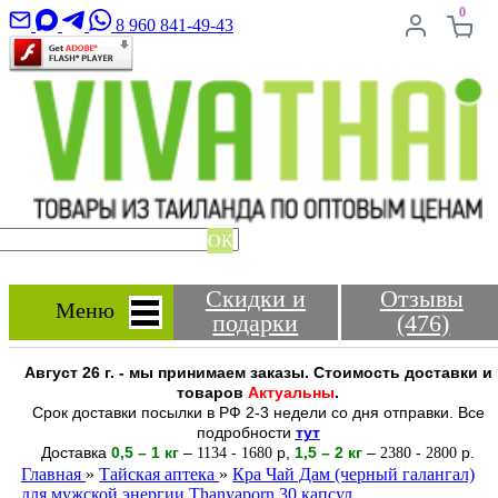
0
8 960 841-49-43
ОК
Скидки и
Отзывы
Меню
подарки
(476)
Август 26 г. - мы принимаем заказы. Стоимость доставки и
товаров
Актуальны
.
Срок доставки посылки в РФ 2-3 недели со дня отправки. Все
подробности
тут
Доставка
0,5 – 1 кг
–
-
р
,
1,5 – 2
кг
–
-
р.
1134
1680
2380
2800
Главная
»
Тайская аптека
»
Кра Чай Дам (черный галангал)
для мужской энергии Thanyaporn 30 капсул