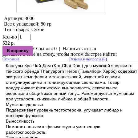
Артикул:
3006
Вес с упаковкой
: 80 гр
Тип товара
:
Сухой
Кол-во
532 р.
Отзывов: 0
|
Написать отзыв
Добавьте к себе на стену, чтобы потом быстрее найти:
Описание
Отзывы и вопросы (0)
Капсулы Кра-Чай-Дам (Kra-Chai-Dum) для мужской энергии от
тайского бренда Thanyaporn Herbs (Таньяпорн Хербс) содержат
экстракт кемпферии мелкоцветковой, известной своими
стимулирующими и тонизирующими свойствами. Товар
поддерживает физическую выносливость, сексуальное
здоровье и общий жизненный тонус. Рекомендуется мужчинам
при усталости, снижении либидо и общей вялости.
Мужское здоровье
Поддерживает уровень тестостерона, улучшает либидо и
половую функцию.
Выносливость
Помогает повысить физическую и умственную
работоспособность.
Тонус и энергия