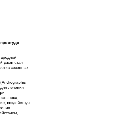
 простуде
 народной
ай-джон стал
ротив сезонных
(Andrographis
 для лечения
при
ость носа,
е, воздействуя
вения
ействием,