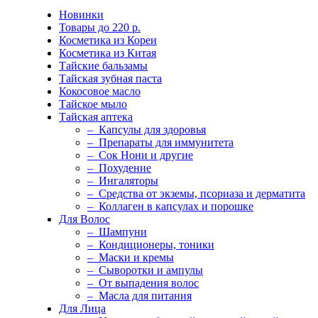
Новинки
Товары до 220 р.
Косметика из Кореи
Косметика из Китая
Тайские бальзамы
Тайская зубная паста
Кокосовое масло
Тайское мыло
Тайская аптека
– Капсулы для здоровья
– Препараты для иммунитета
– Сок Нони и другие
– Похудение
– Ингаляторы
– Средства от экземы, псориаза и дерматита
– Коллаген в капсулах и порошке
Для Волос
– Шампуни
– Кондиционеры, тоники
– Маски и кремы
– Сыворотки и ампулы
– От выпадения волос
– Масла для питания
Для Лица