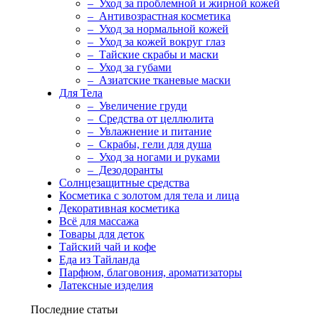
– Уход за проблемной и жирной кожей
– Антивозрастная косметика
– Уход за нормальной кожей
– Уход за кожей вокруг глаз
– Тайские скрабы и маски
– Уход за губами
– Азиатские тканевые маски
Для Тела
– Увеличение груди
– Средства от целлюлита
– Увлажнение и питание
– Скрабы, гели для душа
– Уход за ногами и руками
– Дезодоранты
Солнцезащитные средства
Косметика с золотом для тела и лица
Декоративная косметика
Всё для массажа
Товары для деток
Тайский чай и кофе
Еда из Тайланда
Парфюм, благовония, ароматизаторы
Латексные изделия
Последние статьи