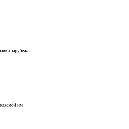
равки зарубеж.
авляемой им