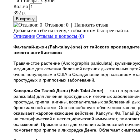
Тип товара
:
Сухой
Кол-во
392 р.
Отзывов: 0
|
Написать отзыв
Добавьте к себе на стену, чтобы потом быстрее найти:
Описание
Отзывы и вопросы (0)
Фа-талай-джон (Fah-talay-jone) от тайского производи
вместо антибиотиков
Травянистое растение (Andrographis paniculata), культиви
медицине для лечения болезней верхних дыхательных путей
очень популярным в США и Скандинавии под названием «тай
простудных и гриппозных заболеваний.
Капсулы Фа Талай Джон (Fah Talai Jone)
— это натуральны
paniculata) для лечения простудных и легочных заболевани
простуды, гриппа, ангины, воспалительных заболеваний дыхат
бронхиальной астме. Оно способствует облегчению кашля, р
оказывает жаропонижающее действие. Капсулы Фа Талай Д
на специфический и неспецифический иммунитет, помогают 
осложнений. Применяется для лечения заболеваний печени,
помогает при гриппе и лихорадке Денге. Облегчает симптом