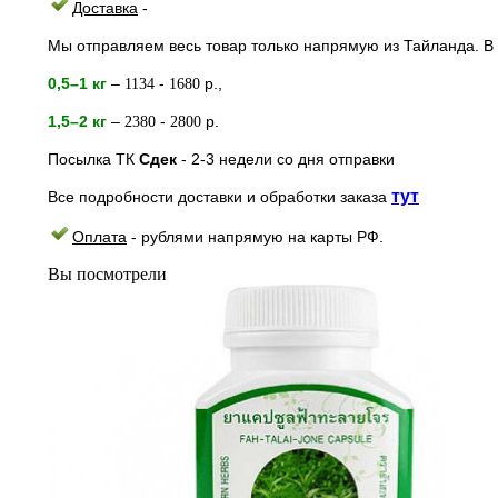
Доставка
-
Мы отправляем весь товар только напрямую из Тайланда. В 
0,5–1 кг
–
-
р.,
1134
1680
1,5–2
кг
–
-
р.
2380
2800
Посылка ТК
Сдек
- 2-3
недели
со дня отправки
тут
Все подробности доставки и обработки заказа
Оплата
- рублями напрямую на к
арты РФ.
Вы посмотрели