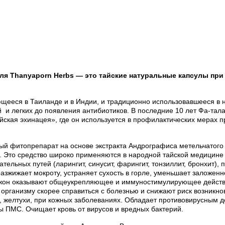
теля Thanyaporn Herbs — это тайские натуральные капсулы при
рующееся в Таиланде и в Индии, и традиционно использовавшееся в
 и легких до появления антибиотиков. В последние 10 лет Фа-тал
ская эхинацея», где он используется в профилактических мерах п
й фитопрепарат на основе экстракта Андрографиса метельчатого 
й. Это средство широко применяются в народной тайской медицине
ельных путей (ларингит, синусит, фарингит, тонзиллит, бронхит), 
азжижает мокроту, устраняет сухость в горле, уменьшает заложенн
жон оказывают общеукрепляющее и иммуностимулирующее действи
организму скорее справиться с болезнью и снижают риск возникно
 желтухи, при кожных заболеваниях. Обладает противовирусным д
ы ПМС. Очищает кровь от вирусов и вредных бактерий.