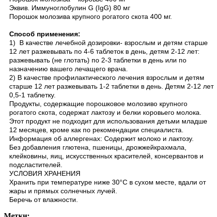
Эквив. Иммуноглобулин G (IgG) 80 мг
Порошок молозива крупного рогатого скота 400 мг.
Способ применения:
1) В качестве лечебной дозировки- взрослым и детям старше
12 лет разжевывать по 4-6 таблеток в день, детям 2-12 лет:
разжевывать (не глотать) по 2-3 таблетки в день или по
назначению вашего лечащего врача.
2) В качестве профилактического лечения взрослым и детям
старше 12 лет разжевывать 1-2 таблетки в день. Детям 2-12 лет
0,5-1 таблетку.
Продукты, содержащие порошковое молозиво крупного
рогатого скота, содержат лактозу и белки коровьего молока.
Этот продукт не подходит для использования детьми младше
12 месяцев, кроме как по рекомендации специалиста.
Информация об аллергенах: Содержит молоко и лактозу.
Без добавления глютена, пшеницы, дрожжейкрахмала,
клейковины, яиц, искусственных красителей, консервантов и
подсластителей.
УСЛОВИЯ ХРАНЕНИЯ
Хранить при температуре ниже 30°C в сухом месте, вдали от
жары и прямых солнечных лучей.
Беречь от влажности.
Метки: