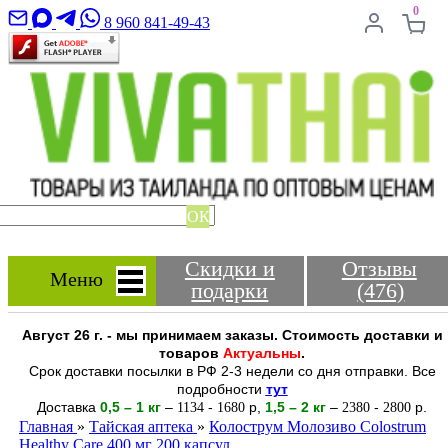
0
8 960 841-49-43
ОК
Скидки и
Отзывы
Меню
подарки
(476)
Август 26 г. - мы принимаем заказы. Стоимость доставки и
товаров
Актуальны
.
Срок доставки посылки в РФ 2-3 недели со дня отправки. Все
подробности
тут
Доставка
0,5 – 1 кг
–
-
р
,
1,5 – 2
кг
–
-
р.
1134
1680
2380
2800
Главная
»
Тайская аптека
»
Колострум Молозиво Colostrum
Healthy Care 400 мг 200 капсул