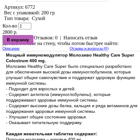
Артикул:
6772
Вес с упаковкой
: 200 гр
Тип товара
:
Сухой
Кол-во
2800 р.
Отзывов: 0
|
Написать отзыв
Добавьте к себе на стену, чтобы потом быстрее найти:
Описание
Отзывы и вопросы (0)
Мощный иммуномодулятор Молозиво Healthy Care Super
Colostrum 400 mg.
Молозиво Healthy Care Super было специально разработано
для обеспечения высокой дозы иммуноглобулинов, которые
улучшат общее самочувствие и поддержат здоровую функцию
иммунной системы.
- Подходит для взрослых и детей.
- Содержит антитела (иммуноглобулины), которые
поддерживают здоровье иммунной системы.
- Содержит высокие дозы белка, кальция и ряда витаминов для
поддержания здоровья иммунной системы.
- Улучшает общее состояние здоровья.
- Оказывает питательную поддержку.
Каждая жевательная таблетка содержит:
Порошок молозива – коровье 400 мг