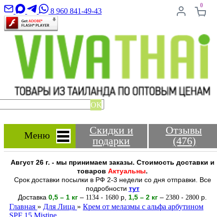
0
8 960 841-49-43
ОК
Скидки и
Отзывы
Меню
подарки
(476)
Август 26 г. - мы принимаем заказы. Стоимость доставки и
товаров
Актуальны
.
Срок доставки посылки в РФ 2-3 недели со дня отправки. Все
подробности
тут
Доставка
0,5 – 1 кг
–
-
р
,
1,5 – 2
кг
–
-
р.
1134
1680
2380
2800
Главная
»
Для Лица
»
Крем от мелазмы с альфа арбутином
SPF 15 Mistine