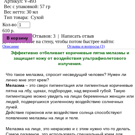
Артикул:
V-493
Вес с упаковкой
: 57 гр
Вес нетто
: 30 мл
Тип товара
:
Сухой
Кол-во
610 р.
Отзывов: 3
|
Написать отзыв
Добавьте к себе на стену, чтобы потом быстрее найти:
Описание
Отзывы и вопросы (3)
Эффективно отбеливает коричневые пятна мелазмы и
защищает кожу от воздействия ультрафиолетового
излучения.
Что такое мелазма, спросит несведущий человек? Нужен ли
лично мне этот крем?
Мелазма
– это сверх пигментация или пигментные коричневые
пятна на лбу, щеках, подбородке, над верхней губой. Такую
пигментацию можно увидеть на лицах беременных женщин или
людей, подвергшихся усиленному воздействию солнечных
лучей.
Действие гормонов или воздействие солнца способствуют
появлению мелазмы на лице и теле.
Мелазма на лице, это некрасиво и с этим нужно что-то делать.
Самое разумное, это использовать специальный крем для