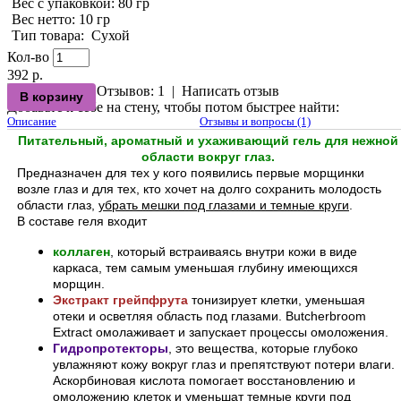
Вес с упаковкой
: 80 гр
Вес нетто
: 10 гр
Тип товара
:
Сухой
Кол-во
392 р.
Отзывов: 1
|
Написать отзыв
Добавьте к себе на стену, чтобы потом быстрее найти:
Описание
Отзывы и вопросы (1)
Питательный, ароматный и ухаживающий гель для нежной
области вокруг глаз.
Предназначен для тех у кого появились первые морщинки
возле глаз и для тех, кто хочет на долго сохранить молодость
области глаз,
убрать мешки под глазами и темные круги
.
В составе геля входит
коллаген
, который встраиваясь внутри кожи в виде
каркаса, тем самым уменьшая глубину имеющихся
морщин.
Экстракт грейпфрута
тонизирует клетки, уменьшая
отеки и осветляя область под глазами. Butcherbroom
Extract омолаживает и запускает процессы омоложения.
Гидропротекторы
, это вещества, которые глубоко
увлажняют кожу вокруг глаз и препятствуют потери влаги.
Аскорбиновая кислота помогает восстановлению и
омоложению клеток и уменьшат темные круги под