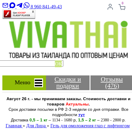
0
8 960 841-49-43
ОК
Скидки и
Отзывы
Меню
подарки
(476)
Август 26 г. - мы принимаем заказы. Стоимость доставки и
товаров
Актуальны
.
Срок доставки посылки в РФ 2-3 недели со дня отправки. Все
подробности
тут
Доставка
0,5 – 1 кг
–
-
р
,
1,5 – 2
кг
–
-
р.
1134
1680
2380
2800
Главная
»
Для Лица
»
Гель для омоложения глаз с лифтингом