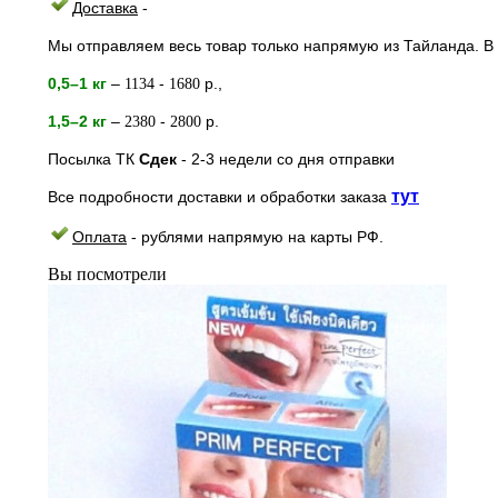
Доставка
-
Мы отправляем весь товар только напрямую из Тайланда. В 
0,5–1 кг
–
-
р.,
1134
1680
1,5–2
кг
–
-
р.
2380
2800
Посылка ТК
Сдек
- 2-3
недели
со дня отправки
тут
Все подробности доставки и обработки заказа
Оплата
- рублями напрямую на к
арты РФ.
Вы посмотрели