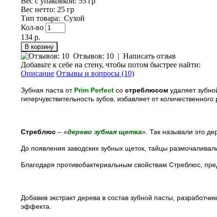
Вес с упаковкой
: 55 гр
Вес нетто
: 25 гр
Тип товара
:
Сухой
Кол-во
134 р.
Отзывов: 10
|
Написать отзыв
Добавьте к себе на стену, чтобы потом быстрее найти:
Описание
Отзывы и вопросы (10)
Зубная паста от
Prim Perfect
со
стреблюсом
удаляет зубной
гиперчувствительность зубов, избавляет от количественного
Стреблюс
– «
дерево зубная щетка
». Так называли это д
До появления заводских зубных щеток, тайцы размочаливали
Благодаря противобактериальным свойствам Стреблюс, пре
Добавив экстракт дерева в состав зубной пасты, разработч
эффекта.