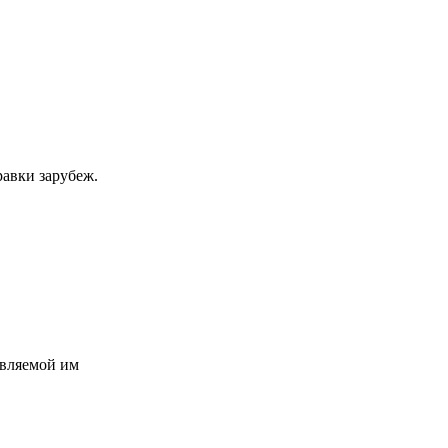
равки зарубеж.
авляемой им