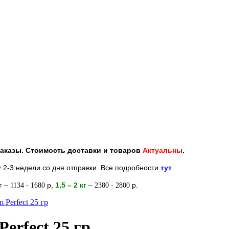
 заказы. Стоимость доставки и товаров
Актуальны
.
 2-3 недели со дня отправки. Все подробности
тут
кг
–
-
р
,
1,5 – 2
кг
–
-
р.
1134
1680
2380
2800
 Perfect 25 гр
erfect 25 гр