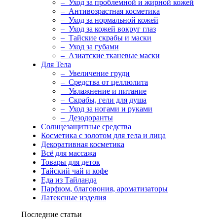
– Уход за проблемной и жирной кожей
– Антивозрастная косметика
– Уход за нормальной кожей
– Уход за кожей вокруг глаз
– Тайские скрабы и маски
– Уход за губами
– Азиатские тканевые маски
Для Тела
– Увеличение груди
– Средства от целлюлита
– Увлажнение и питание
– Скрабы, гели для душа
– Уход за ногами и руками
– Дезодоранты
Солнцезащитные средства
Косметика с золотом для тела и лица
Декоративная косметика
Всё для массажа
Товары для деток
Тайский чай и кофе
Еда из Тайланда
Парфюм, благовония, ароматизаторы
Латексные изделия
Последние статьи