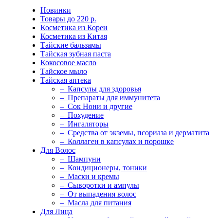
Новинки
Товары до 220 р.
Косметика из Кореи
Косметика из Китая
Тайские бальзамы
Тайская зубная паста
Кокосовое масло
Тайское мыло
Тайская аптека
– Капсулы для здоровья
– Препараты для иммунитета
– Сок Нони и другие
– Похудение
– Ингаляторы
– Средства от экземы, псориаза и дерматита
– Коллаген в капсулах и порошке
Для Волос
– Шампуни
– Кондиционеры, тоники
– Маски и кремы
– Сыворотки и ампулы
– От выпадения волос
– Масла для питания
Для Лица