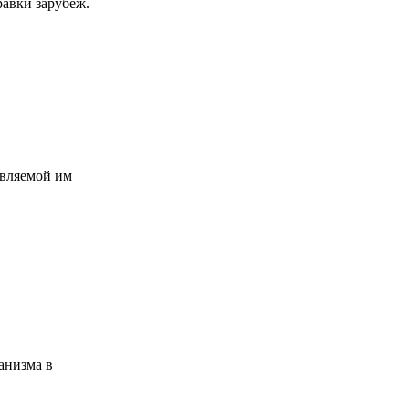
равки зарубеж.
авляемой им
анизма в