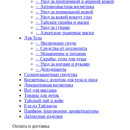
– Уход за проблемной и жирной кожей
– Антивозрастная косметика
– Уход за нормальной кожей
– Уход за кожей вокруг глаз
– Тайские скрабы и маски
– Уход за губами
– Азиатские тканевые маски
Для Тела
– Увеличение груди
– Средства от целлюлита
– Увлажнение и питание
– Скрабы, гели для душа
– Уход за ногами и руками
– Дезодоранты
Солнцезащитные средства
Косметика с золотом для тела и лица
Декоративная косметика
Всё для массажа
Товары для деток
Тайский чай и кофе
Еда из Тайланда
Парфюм, благовония, ароматизаторы
Латексные изделия
Оплата и доставка