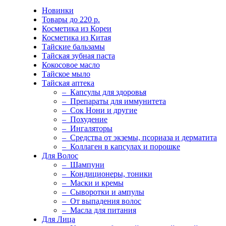
Новинки
Товары до 220 р.
Косметика из Кореи
Косметика из Китая
Тайские бальзамы
Тайская зубная паста
Кокосовое масло
Тайское мыло
Тайская аптека
– Капсулы для здоровья
– Препараты для иммунитета
– Сок Нони и другие
– Похудение
– Ингаляторы
– Средства от экземы, псориаза и дерматита
– Коллаген в капсулах и порошке
Для Волос
– Шампуни
– Кондиционеры, тоники
– Маски и кремы
– Сыворотки и ампулы
– От выпадения волос
– Масла для питания
Для Лица