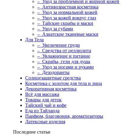
– Уход за проблемной и жирной кожей
– Антивозрастная косметика
– Уход за нормальной кожей
– Уход за кожей вокруг глаз
– Тайские скрабы и маски
– Уход за губами
– Азиатские тканевые маски
Для Тела
– Увеличение груди
– Средства от целлюлита
– Увлажнение и питание
– Скрабы, гели для душа
– Уход за ногами и руками
– Дезодоранты
Солнцезащитные средства
Косметика с золотом для тела и лица
Декоративная косметика
Всё для массажа
Товары для деток
Тайский чай и кофе
Еда из Тайланда
Парфюм, благовония, ароматизаторы
Латексные изделия
Последние статьи