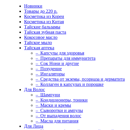
Новинки
Товары до 220 р.
Косметика из Кореи
Косметика из Китая
Тайские бальзамы
Тайская зубная паста
Кокосовое масло
Тайское мыло
Тайская аптека
– Капсулы для здоровья
– Препараты для иммунитета
– Сок Нони и другие
– Похудение
– Ингаляторы
– Средства от экземы, псориаза и дерматита
– Коллаген в капсулах и порошке
Для Волос
– Шампуни
– Кондиционеры, тоники
– Маски и кремы
– Сыворотки и ампулы
– От выпадения волос
– Масла для питания
Для Лица