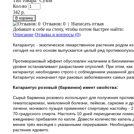
Тип товара
:
Сухой
Кол-во
342 р.
Отзывов: 0
|
Написать отзыв
Добавьте к себе на стену, чтобы потом быстрее найти:
Описание
Отзывы и вопросы (0)
Катарантус - экзотическое лекарственное растение родом 
сегодня на его основе выпускается целый ряд противоопухо
Противораковый эффект обусловлен наличием в биохимическ
уровне останавливают разрастание опухолей. При этом, ка
катарантус необходимо строго с соблюдением указанной доз
Катарантус назначают при раковых заболеваниях самых разных
Катарантус розовый (барвинок) имеет свойства:
Сырьё барвинка розового используют для получения проти
гематосаркомах, миеломной болезни, лейкозе, саркоме и др
печени, мочевого пузыря применяют спиртовую настойку - 2 
70-градусного спирта. Настоять 10 дней периодически помеш
ежедневно прибавляя по капле. Довести количество капель д
менее трёх месяцев с указанными перерывами. Необходимо с
растение ядовито.