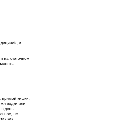
едициной, и
ни на клеточном
именять
, прямой кишки,
 мл водки или
 в день,
льное, не
так как