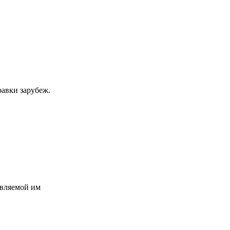
равки зарубеж.
авляемой им