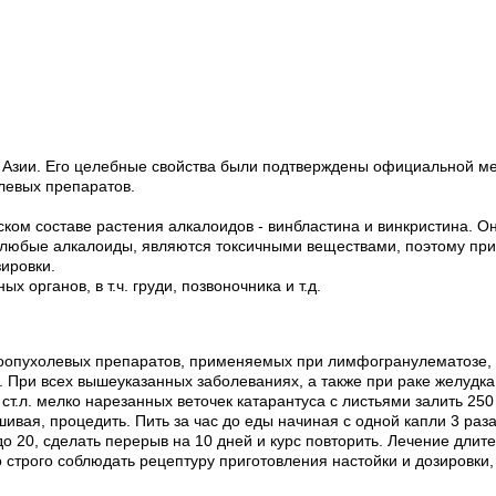
из Азии. Его целебные свойства были подтверждены официальной м
левых препаратов.
ом составе растения алкалоидов - винбластина и винкристина. О
к любые алкалоиды, являются токсичными веществами, поэтому пр
ировки.
 органов, в т.ч. груди, позвоночника и т.д.
воопухолевых препаратов, применяемых при лимфогранулематозе,
. При всех вышеуказанных заболеваниях, а также при раке желудка
ст.л. мелко нарезанных веточек катарантуса с листьями залить 250
ивая, процедить. Пить за час до еды начиная с одной капли 3 раза
о 20, сделать перерыв на 10 дней и курс повторить. Лечение длите
трого соблюдать рецептуру приготовления настойки и дозировки, 