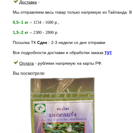
Доставка
-
Мы отправляем весь товар только напрямую из Тайланда. В 
0,5–1 кг
–
-
р.,
1134
1680
1,5–2
кг
–
-
р.
2380
2800
Посылка ТК
Сдек
- 2-3
недели
со дня отправки
тут
Все подробности доставки и обработки заказа
Оплата
- рублями напрямую на к
арты РФ.
Вы посмотрели