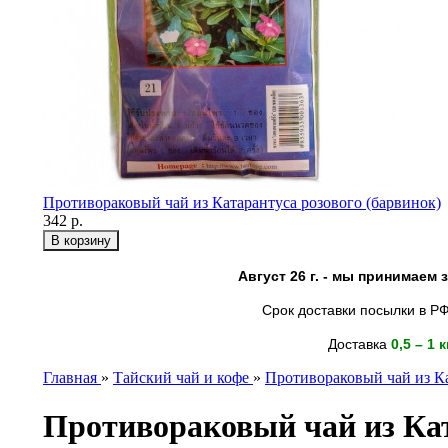
Противораковый чай из Катарантуса розового (барвинок)
342 р.
Август 26 г. - мы принимаем
Срок доставки посылки в РФ
Доставка
0,5 – 1 
Главная
»
Тайский чай и кофе
»
Противораковый чай из Ка
Противораковый чай из Кат