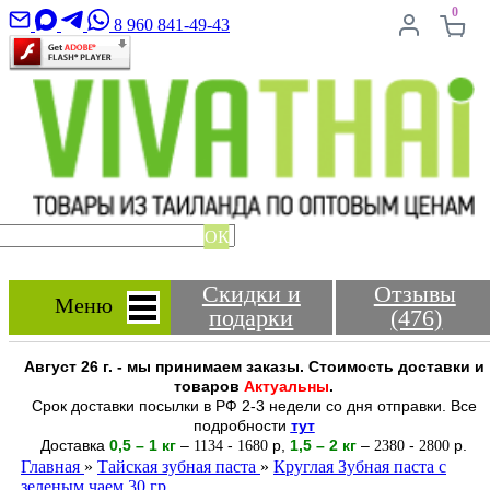
0
8 960 841-49-43
ОК
Скидки и
Отзывы
Меню
подарки
(476)
Август 26 г. - мы принимаем заказы. Стоимость доставки и
товаров
Актуальны
.
Срок доставки посылки в РФ 2-3 недели со дня отправки. Все
подробности
тут
Доставка
0,5 – 1 кг
–
-
р
,
1,5 – 2
кг
–
-
р.
1134
1680
2380
2800
Главная
»
Тайская зубная паста
»
Круглая Зубная паста с
зеленым чаем 30 гр