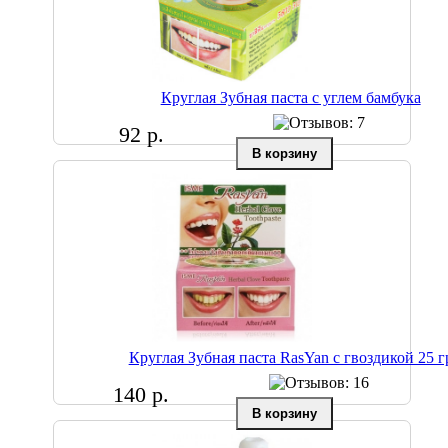
Круглая Зубная паста с углем бамбука
92 р.
Круглая Зубная паста RasYan с гвоздикой 25 г
140 р.