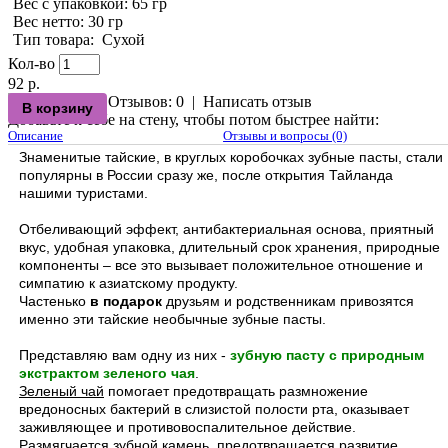
Вес с упаковкой
: 65 гр
Вес нетто
: 30 гр
Тип товара
:
Сухой
Кол-во
92 р.
Отзывов: 0
|
Написать отзыв
Добавьте к себе на стену, чтобы потом быстрее найти:
Описание
Отзывы и вопросы (0)
Знаменитые тайские, в круглых коробочках зубные пасты, стали
популярны в России сразу же, после открытия Тайланда
нашими туристами.
Отбеливающий эффект, антибактериальная основа, приятный
вкус, удобная упаковка, длительный срок хранения, природные
компоненты – все это вызывает положительное отношение и
симпатию к азиатскому продукту.
Частенько
в подарок
друзьям и родственникам привозятся
именно эти тайские необычные зубные пасты.
Представляю вам одну из них -
зубную пасту с природным
экстрактом зеленого чая
.
Зеленый чай
помогает предотвращать размножение
вредоносных бактерий в слизистой полости рта, оказывает
заживляющее и противовоспалительное действие.
Размягчается зубной камень, предотвращается развитие