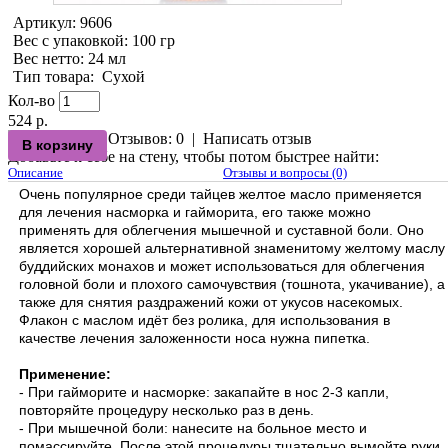
Артикул:
9606
Вес с упаковкой
: 100 гр
Вес нетто
: 24 мл
Тип товара
:
Сухой
Кол-во
524 р.
Отзывов: 0
|
Написать отзыв
Добавьте к себе на стену, чтобы потом быстрее найти:
Описание
Отзывы и вопросы (0)
Очень популярное среди тайцев желтое масло применяется
для лечения насморка и гайморита, его также можно
применять для облегчения мышечной и суставной боли. Оно
является хорошей альтернативной знаменитому желтому маслу
буддийских монахов и может использоваться для облегчения
головной боли и плохого самочувствия (тошнота, укачивание), а
также для снятия раздражений кожи от укусов насекомых.
Флакон с маслом идёт без ролика, для использования в
качестве лечения заложенности носа нужна пипетка.
Применение:
- При гайморите и насморке: закапайте в нос 2-3 капли,
повторяйте процедуру несколько раз в день.
- При мышечной боли: нанесите на больное место и
помассируйте. После этой процедуры тщательно вымойте руки