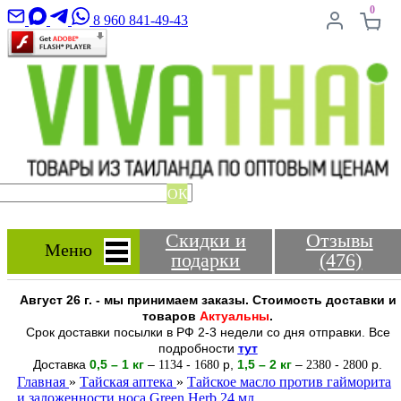
0
8 960 841-49-43
ОК
Скидки и
Отзывы
Меню
подарки
(476)
Август 26 г. - мы принимаем заказы. Стоимость доставки и
товаров
Актуальны
.
Срок доставки посылки в РФ 2-3 недели со дня отправки. Все
подробности
тут
Доставка
0,5 – 1 кг
–
-
р
,
1,5 – 2
кг
–
-
р.
1134
1680
2380
2800
Главная
»
Тайская аптека
»
Тайское масло против гайморита
и заложенности носа Green Herb 24 мл