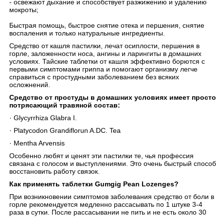
- освежают дыхание и способствует разжижению и удалению
мокроты;
Быстрая помощь, быстрое снятие отека и першения, снятие
воспаления и только натуральные ингредиенты.
Средство от кашля пастилки, лечат осиплости, першения в
горле, заложенности носа, ангины и ларингиты в домашних
условиях. Тайские таблетки от кашля эффективно борются с
первыми симптомами гриппа и помогают организму легче
справиться с простудными заболеванием без всяких
осложнений.
Средство от простуды в домашних условиях имеет просто
потрясающий травяной состав:
· Glycyrrhiza Glabra I.
· Platycodon Grandiflorun A.DC. Tea
· Mentha Arvensis
Особенно любят и ценят эти пастилки те, чья профессия
связана с голосом и выступлениями. Это очень быстрый способ
восстановить работу связок.
Как применять таблетки Gumgig Pean Lozenges?
При возникновении симптомов заболевания средство от боли в
горле рекомендуется медленно рассасывать по 1 штуке 3-4
раза в сутки. После рассасывании не пить и не есть около 30