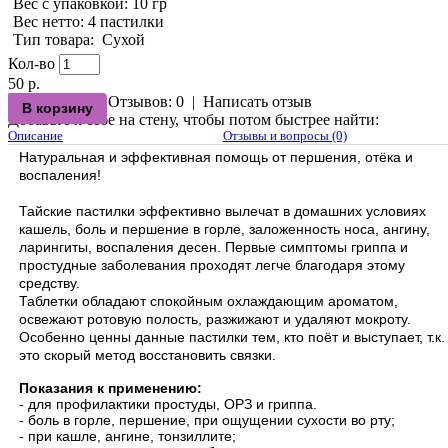
Вес с упаковкой
: 10 гр
Вес нетто
: 4 пастилки
Тип товара
:
Сухой
Кол-во
50 р.
Отзывов: 0
|
Написать отзыв
Добавьте к себе на стену, чтобы потом быстрее найти:
Описание
Отзывы и вопросы (0)
Натуральная и эффективная помощь от першения, отёка и
воспаления!
Тайские пастилки эффективно вылечат в домашних условиях
кашель, боль и першение в горле, заложенность носа, ангину,
ларингиты, воспаления десен. Первые симптомы гриппа и
простудные заболевания проходят легче благодаря этому
средству.
Таблетки обладают спокойным охлаждающим ароматом,
освежают ротовую полость, разжижают и удаляют мокроту.
Особенно ценны данные пастилки тем, кто поёт и выступает, т.к.
это скорый метод восстановить связки.
Показания к применению:
- для профилактики простуды, ОРЗ и гриппа.
- боль в горле, першение, при ощущении сухости во рту;
- при кашле, ангине, тонзиллите;