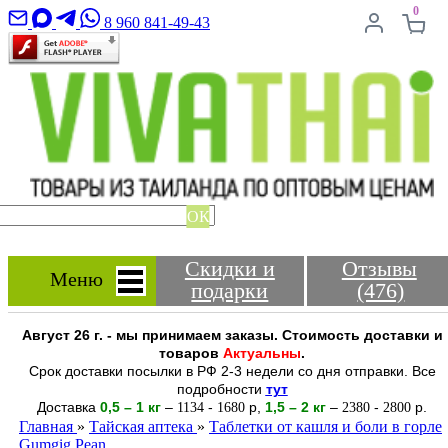
0
8 960 841-49-43
ОК
Скидки и
Отзывы
Меню
подарки
(476)
Август 26 г. - мы принимаем заказы. Стоимость доставки и
товаров
Актуальны
.
Срок доставки посылки в РФ 2-3 недели со дня отправки. Все
подробности
тут
Доставка
0,5 – 1 кг
–
-
р
,
1,5 – 2
кг
–
-
р.
1134
1680
2380
2800
Главная
»
Тайская аптека
»
Таблетки от кашля и боли в горле
Gumgig Pean