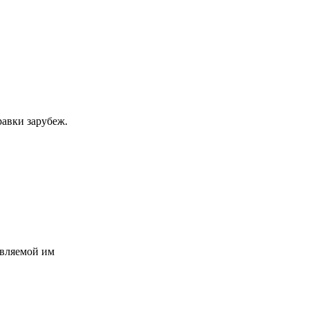
равки зарубеж.
авляемой им