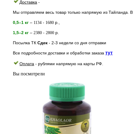
Доставка
-
Мы отправляем весь товар только напрямую из Тайланда. В 
0,5–1 кг
–
-
р.,
1134
1680
1,5–2
кг
–
-
р.
2380
2800
Посылка ТК
Сдек
- 2-3
недели
со дня отправки
тут
Все подробности доставки и обработки заказа
Оплата
- рублями напрямую на к
арты РФ.
Вы посмотрели