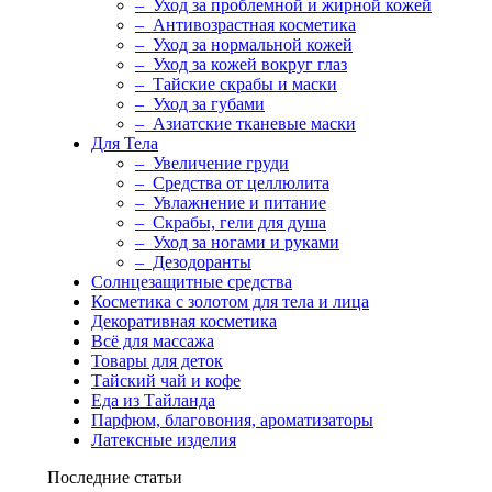
– Уход за проблемной и жирной кожей
– Антивозрастная косметика
– Уход за нормальной кожей
– Уход за кожей вокруг глаз
– Тайские скрабы и маски
– Уход за губами
– Азиатские тканевые маски
Для Тела
– Увеличение груди
– Средства от целлюлита
– Увлажнение и питание
– Скрабы, гели для душа
– Уход за ногами и руками
– Дезодоранты
Солнцезащитные средства
Косметика с золотом для тела и лица
Декоративная косметика
Всё для массажа
Товары для деток
Тайский чай и кофе
Еда из Тайланда
Парфюм, благовония, ароматизаторы
Латексные изделия
Последние статьи