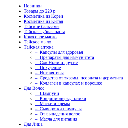
Новинки
Товары до 220 р.
Косметика из Кореи
Косметика из Китая
Тайские бальзамы
Тайская зубная паста
Кокосовое масло
Тайское мыло
Тайская аптека
– Капсулы для здоровья
– Препараты для иммунитета
– Сок Нони и другие
– Похудение
– Ингаляторы
– Средства от экземы, псориаза и дерматита
– Коллаген в капсулах и порошке
Для Волос
– Шампуни
– Кондиционеры, тоники
– Маски и кремы
– Сыворотки и ампулы
– От выпадения волос
– Масла для питания
Для Лица