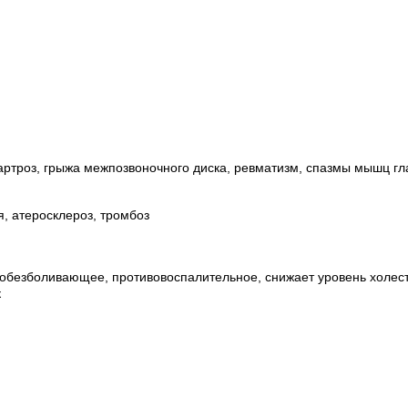
оартроз, грыжа межпозвоночного диска, ревматизм, спазмы мышц гл
.
я, атеросклероз, тромбоз
обезболивающее, противовоспалительное, снижает уровень холест
к