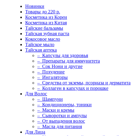
Новинки
Товары до 220 р.
Косметика из Кореи
Косметика из Китая
Тайские бальзамы
Тайская зубная паста
Кокосовое масло
Тайское мыло
Тайская аптека
– Капсулы для здоровья
– Препараты для иммунитета
– Сок Нони и другие
– Похудение
– Ингаляторы
– Средства от экземы, псориаза и дерматита
– Коллаген в капсулах и порошке
Для Волос
– Шампуни
– Кондиционеры, тоники
– Маски и кремы
– Сыворотки и ампулы
– От выпадения волос
– Масла для питания
Для Лица