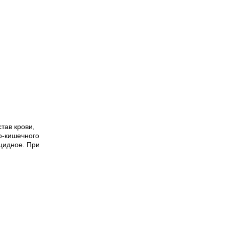
тав крови,
о-кишечного
ицидное. При