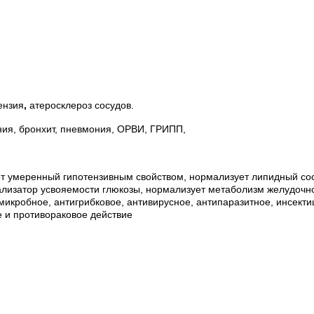
ензия
,
атеросклероз сосудов.
ния, бронхит, пневмония, ОРВИ, ГРИПП,
т умеренный гипотензивным свойством, нормализует липидный сос
тализатор усвояемости глюкозы, нормализует метаболизм желудочн
микробное, антигрибковое, антивирусное, антипаразитное, инсект
 и противораковое действие