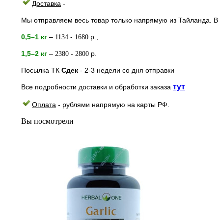
Доставка
-
Мы отправляем весь товар только напрямую из Тайланда. В 
0,5–1 кг
–
-
р.,
1134
1680
1,5–2
кг
–
-
р.
2380
2800
Посылка ТК
Сдек
- 2-3
недели
со дня отправки
тут
Все подробности доставки и обработки заказа
Оплата
- рублями напрямую на к
арты РФ.
Вы посмотрели