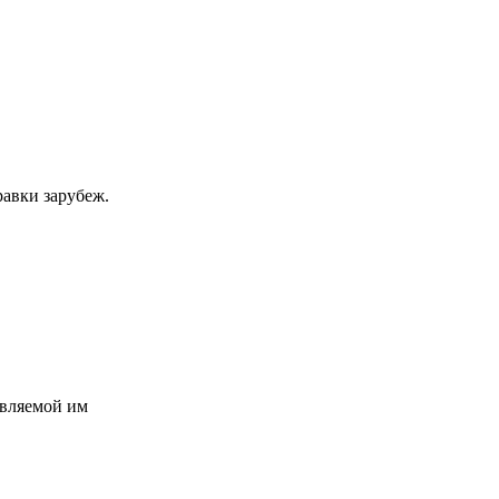
равки зарубеж.
авляемой им