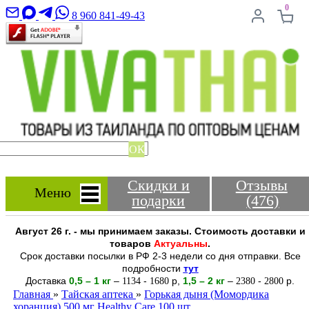
0
8 960 841-49-43
ОК
Скидки и
Отзывы
Меню
подарки
(476)
Август 26 г. - мы принимаем заказы. Стоимость доставки и
товаров
Актуальны
.
Срок доставки посылки в РФ 2-3 недели со дня отправки. Все
подробности
тут
Доставка
0,5 – 1 кг
–
-
р
,
1,5 – 2
кг
–
-
р.
1134
1680
2380
2800
Главная
»
Тайская аптека
»
Горькая дыня (Момордика
хоранция) 500 мг Healthy Care 100 шт