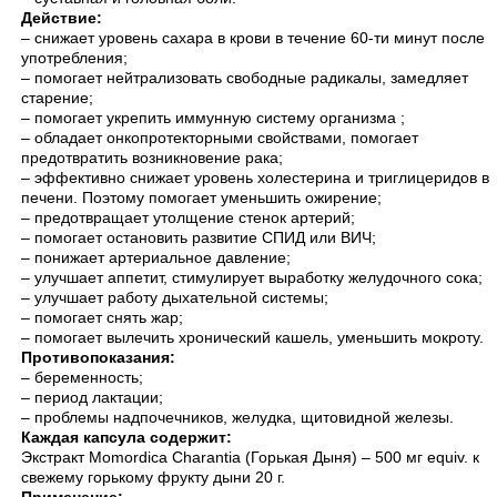
Действие:
– снижает уровень сахара в крови в течение 60-ти минут после
употребления;
– помогает нейтрализовать свободные радикалы, замедляет
старение;
– помогает укрепить иммунную систему организма ;
– обладает онкопротекторными свойствами, помогает
предотвратить возникновение рака;
– эффективно снижает уровень холестерина и триглицеридов в
печени. Поэтому помогает уменьшить ожирение;
– предотвращает утолщение стенок артерий;
– помогает остановить развитие СПИД или ВИЧ;
– понижает артериальное давление;
– улучшает аппетит, стимулирует выработку желудочного сока;
– улучшает работу дыхательной системы;
– помогает снять жар;
– помогает вылечить хронический кашель, уменьшить мокроту.
Противопоказания:
– беременность;
– период лактации;
– проблемы надпочечников, желудка, щитовидной железы.
Каждая капсула содержит:
Экстракт Momordica Сharantia (Горькая Дыня) – 500 мг equiv. к
свежему горькому фрукту дыни 20 г.