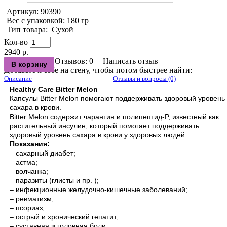
Артикул:
90390
Вес с упаковкой
: 180 гр
Тип товара
:
Сухой
Кол-во
2940 р.
Отзывов: 0
|
Написать отзыв
Добавьте к себе на стену, чтобы потом быстрее найти:
Описание
Отзывы и вопросы (0)
Healthy Care Bitter Melon
Капсулы Bitter Melon помогают поддерживать здоровый уровень
сахара в крови.
Bitter Melon содержит чарантин и полипептид-P, известный как
растительный инсулин, который помогает поддерживать
здоровый уровень сахара в крови у здоровых людей.
Показания:
– сахарный диабет;
– астма;
– волчанка;
– паразиты (глисты и пр. );
– инфекционные желудочно-кишечные заболеваний;
– ревматизм;
– псориаз;
– острый и хронический гепатит;
– суставная и головная боли.