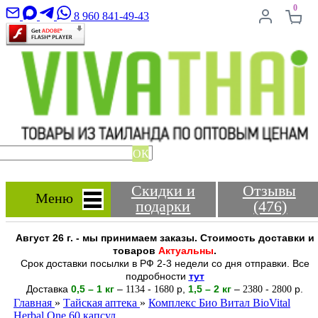
0
8 960 841-49-43
ОК
Скидки и
Отзывы
Меню
подарки
(476)
Август 26 г. - мы принимаем заказы. Стоимость доставки и
товаров
Актуальны
.
Срок доставки посылки в РФ 2-3 недели со дня отправки. Все
подробности
тут
Доставка
0,5 – 1 кг
–
-
р
,
1,5 – 2
кг
–
-
р.
1134
1680
2380
2800
Главная
»
Тайская аптека
»
Комплекс Био Витал BioVital
Herbal One 60 капсул