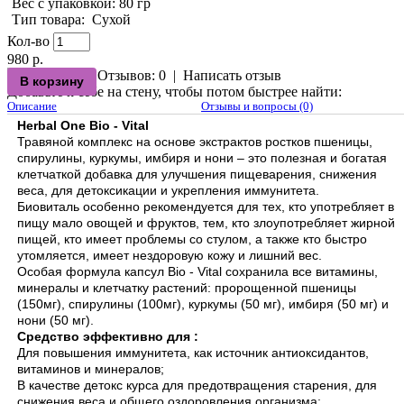
Вес с упаковкой
: 80 гр
Тип товара
:
Сухой
Кол-во
980 р.
Отзывов: 0
|
Написать отзыв
Добавьте к себе на стену, чтобы потом быстрее найти:
Описание
Отзывы и вопросы (0)
Herbal One Bio - Vital
Травяной комплекс на основе экстрактов ростков пшеницы,
спирулины, куркумы, имбиря и нони – это полезная и богатая
клетчаткой добавка для улучшения пищеварения, снижения
веса, для детоксикации и укрепления иммунитета.
Биовиталь особенно рекомендуется для тех, кто употребляет в
пищу мало овощей и фруктов, тем, кто злоупотребляет жирной
пищей, кто имеет проблемы со стулом, а также кто быстро
утомляется, имеет нездоровую кожу и лишний вес.
Особая формула капсул Bio - Vital сохранила все витамины,
минералы и клетчатку растений: пророщенной пшеницы
(150мг), спирулины (100мг), куркумы (50 мг), имбиря (50 мг) и
нони (50 мг).
Средство эффективно для :
Для повышения иммунитета, как источник антиоксидантов,
витаминов и минералов;
В качестве детокс курса для предотвращения старения, для
снижения веса и общего оздоровления организма;