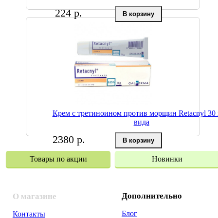
224 р.
Крем с третиноином против морщин Retacnyl 30 
вида
2380 р.
Товары по акции
Новинки
Дополнительно
О магазине
Блог
Контакты