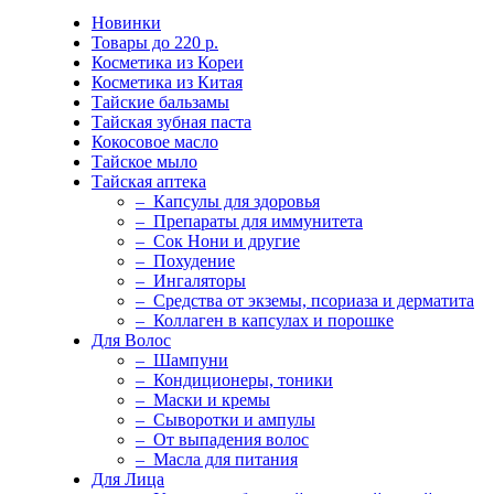
Новинки
Товары до 220 р.
Косметика из Кореи
Косметика из Китая
Тайские бальзамы
Тайская зубная паста
Кокосовое масло
Тайское мыло
Тайская аптека
– Капсулы для здоровья
– Препараты для иммунитета
– Сок Нони и другие
– Похудение
– Ингаляторы
– Средства от экземы, псориаза и дерматита
– Коллаген в капсулах и порошке
Для Волос
– Шампуни
– Кондиционеры, тоники
– Маски и кремы
– Сыворотки и ампулы
– От выпадения волос
– Масла для питания
Для Лица