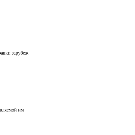
равки зарубеж.
авляемой им