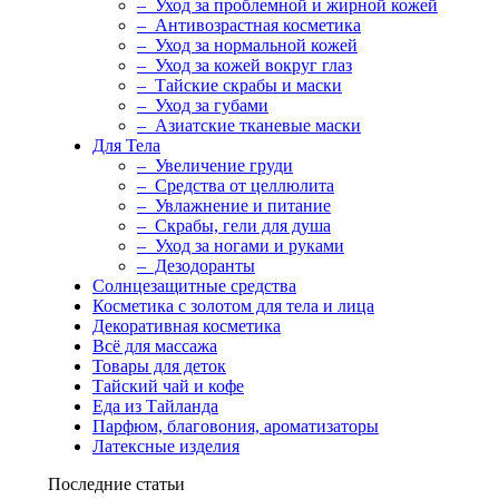
– Уход за проблемной и жирной кожей
– Антивозрастная косметика
– Уход за нормальной кожей
– Уход за кожей вокруг глаз
– Тайские скрабы и маски
– Уход за губами
– Азиатские тканевые маски
Для Тела
– Увеличение груди
– Средства от целлюлита
– Увлажнение и питание
– Скрабы, гели для душа
– Уход за ногами и руками
– Дезодоранты
Солнцезащитные средства
Косметика с золотом для тела и лица
Декоративная косметика
Всё для массажа
Товары для деток
Тайский чай и кофе
Еда из Тайланда
Парфюм, благовония, ароматизаторы
Латексные изделия
Последние статьи