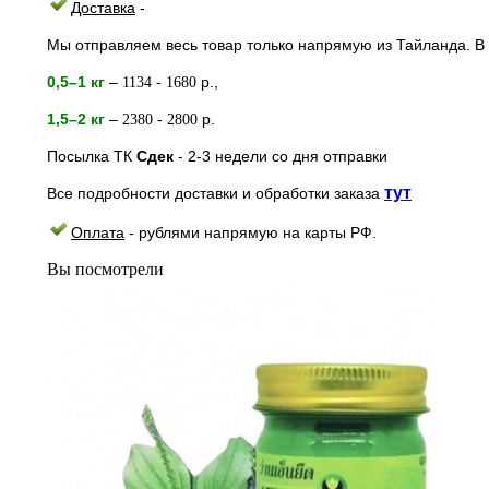
Доставка
-
Мы отправляем весь товар только напрямую из Тайланда. В 
0,5–1 кг
–
-
р.,
1134
1680
1,5–2
кг
–
-
р.
2380
2800
Посылка ТК
Сдек
- 2-3
недели
со дня отправки
тут
Все подробности доставки и обработки заказа
Оплата
- рублями напрямую на к
арты РФ.
Вы посмотрели