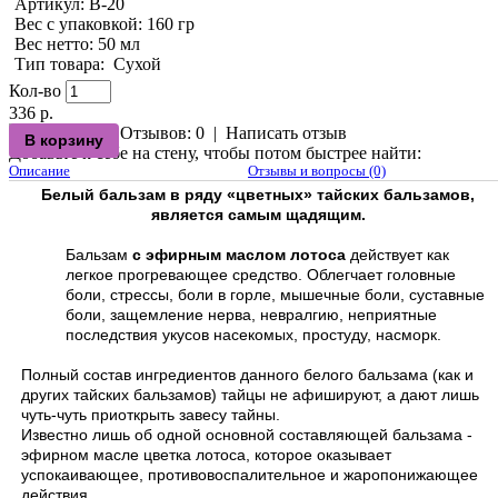
Артикул:
B-20
Вес с упаковкой
: 160 гр
Вес нетто
: 50 мл
Тип товара
:
Сухой
Кол-во
336 р.
Отзывов: 0
|
Написать отзыв
Добавьте к себе на стену, чтобы потом быстрее найти:
Описание
Отзывы и вопросы (0)
Белый бальзам в ряду «цветных» тайских бальзамов,
является самым щадящим.
Бальзам
с эфирным маслом лотоса
действует как
легкое прогревающее средство. Облегчает головные
боли, стрессы, боли в горле, мышечные боли, суставные
боли, защемление нерва, невралгию, неприятные
последствия укусов насекомых, простуду, насморк.
Полный состав ингредиентов данного белого бальзама (как и
других тайских бальзамов) тайцы не афишируют, а дают лишь
чуть-чуть приоткрыть завесу тайны.
Известно лишь об одной основной составляющей бальзама -
эфирном масле цветка лотоса, которое оказывает
успокаивающее, противовоспалительное и жаропонижающее
действия.