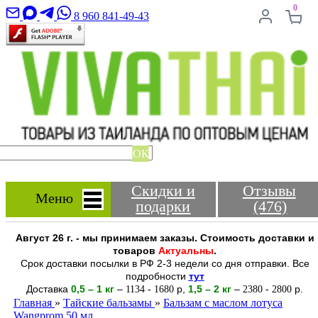
0
8 960 841-49-43
ОК
Скидки и
Отзывы
Меню
подарки
(476)
Август 26 г. - мы принимаем заказы. Стоимость доставки и
товаров
Актуальны
.
Срок доставки посылки в РФ 2-3 недели со дня отправки. Все
подробности
тут
Доставка
0,5 – 1 кг
–
-
р
,
1,5 – 2
кг
–
-
р.
1134
1680
2380
2800
Главная
»
Тайские бальзамы
»
Бальзам с маслом лотуса
Wangprom 50 мл