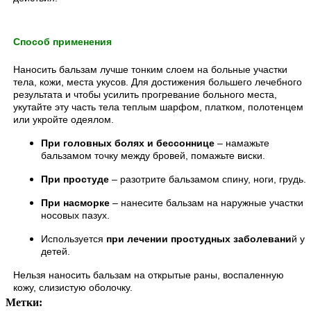
Способ применения
Наносить бальзам лучше тонким слоем на больные участки
тела, кожи, места укусов. Для достижения большего лечебного
результата и чтобы усилить прогревание больного места,
укутайте эту часть тела теплым шарфом, платком, полотенцем
или укройте одеялом.
При головных болях и бессоннице
– намажьте
бальзамом точку между бровей, помажьте виски.
При простуде
– разотрите бальзамом спину, ноги, грудь.
При насморке
– нанесите бальзам на наружные участки
носовых пазух.
Используется
при лечении простудных заболевани
й у
детей.
Нельзя наносить бальзам на открытые раны, воспаленную
кожу, слизистую оболочку.
Метки: