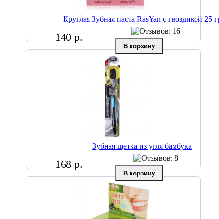
Круглая Зубная паста RasYan с гвоздикой 25 г
140 р.
Зубная щетка из угля бамбука
168 р.