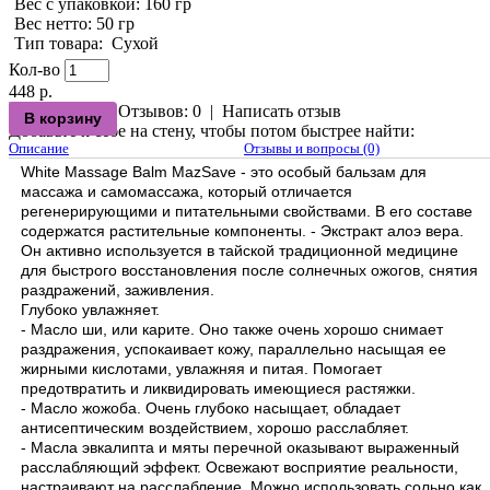
Вес с упаковкой
: 160 гр
Вес нетто
: 50 гр
Тип товара
:
Сухой
Кол-во
448 р.
Отзывов: 0
|
Написать отзыв
Добавьте к себе на стену, чтобы потом быстрее найти:
Описание
Отзывы и вопросы (0)
White Massage Balm MazSave - это особый бальзам для
массажа и самомассажа, который отличается
регенерирующими и питательными свойствами. В его составе
содержатся растительные компоненты. - Экстракт алоэ вера.
Он активно используется в тайской традиционной медицине
для быстрого восстановления после солнечных ожогов, снятия
раздражений, заживления.
Глубоко увлажняет.
- Масло ши, или карите. Оно также очень хорошо снимает
раздражения, успокаивает кожу, параллельно насыщая ее
жирными кислотами, увлажняя и питая. Помогает
предотвратить и ликвидировать имеющиеся растяжки.
- Масло жожоба. Очень глубоко насыщает, обладает
антисептическим воздействием, хорошо расслабляет.
- Масла эвкалипта и мяты перечной оказывают выраженный
расслабляющий эффект. Освежают восприятие реальности,
настраивают на расслабление. Можно использовать сольно как