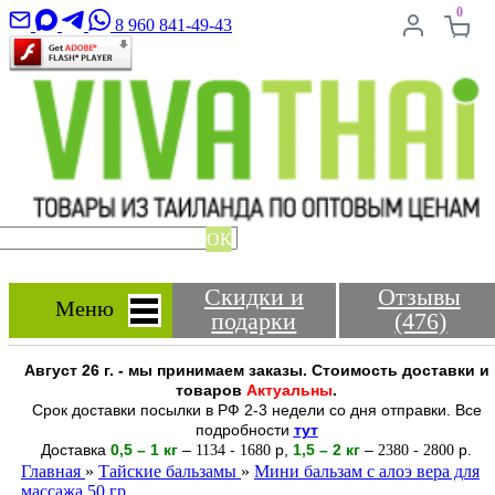
0
8 960 841-49-43
ОК
Скидки и
Отзывы
Меню
подарки
(476)
Август 26 г. - мы принимаем заказы. Стоимость доставки и
товаров
Актуальны
.
Срок доставки посылки в РФ 2-3 недели со дня отправки. Все
подробности
тут
Доставка
0,5 – 1 кг
–
-
р
,
1,5 – 2
кг
–
-
р.
1134
1680
2380
2800
Главная
»
Тайские бальзамы
»
Мини бальзам с алоэ вера для
массажа 50 гр