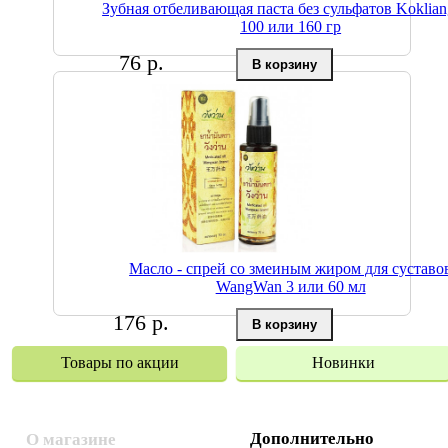
Зубная отбеливающая паста без сульфатов Koklian
100 или 160 гр
76 р.
Масло - спрей со змеиным жиром для суставо
WangWan 3 или 60 мл
176 р.
Товары по акции
Новинки
Дополнительно
О магазине