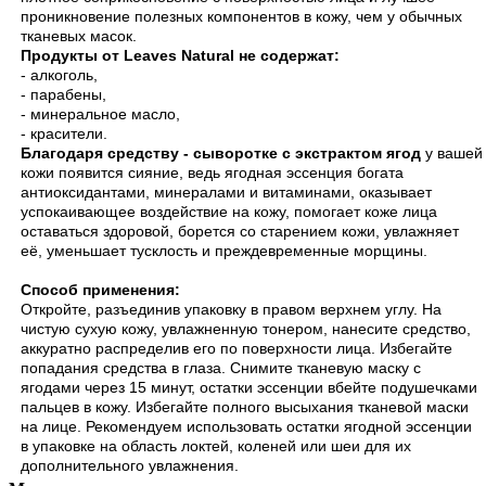
проникновение полезных компонентов в кожу, чем у обычных
тканевых масок.
Продукты от Leaves
Natural
не содержат:
- алкоголь,
- парабены,
- минеральное масло,
- красители.
Благодаря средству - сыворотке с экстрактом ягод
у вашей
кожи появится сияние, ведь ягодная эссенция богата
антиоксидантами, минералами и витаминами, оказывает
успокаивающее воздействие на кожу, помогает коже лица
оставаться здоровой, борется со старением кожи, увлажняет
её, уменьшает тусклость и преждевременные морщины.
Способ применения:
Откройте, разъединив упаковку в правом верхнем углу. На
чистую сухую кожу, увлажненную тонером, нанесите средство,
аккуратно распределив его по поверхности лица. Избегайте
попадания средства в глаза. Снимите тканевую маску с
ягодами через 15 минут, остатки эссенции вбейте подушечками
пальцев в кожу. Избегайте полного высыхания тканевой маски
на лице. Рекомендуем использовать остатки ягодной эссенции
в упаковке на область локтей, коленей или шеи для их
дополнительного увлажнения.