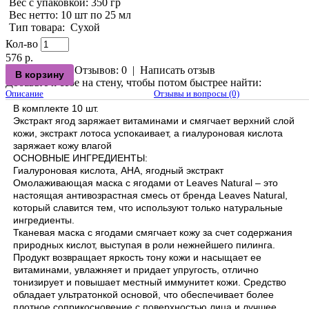
Вес с упаковкой
: 350 гр
Вес нетто
: 10 шт по 25 мл
Тип товара
:
Сухой
Кол-во
576 р.
Отзывов: 0
|
Написать отзыв
Добавьте к себе на стену, чтобы потом быстрее найти:
Описание
Отзывы и вопросы (0)
В комплекте 10 шт.
Экстракт ягод заряжает витаминами и смягчает верхний слой
кожи, экстракт лотоса успокаивает, а гиалуроновая кислота
заряжает кожу влагой
ОСНОВНЫЕ ИНГРЕДИЕНТЫ:
Гиалуроновая кислота, AHA, ягодный экстракт
Омолаживающая маска с ягодами от Leaves Natural – это
настоящая антивозрастная смесь от бренда Leaves Natural,
который славится тем, что используют только натуральные
ингредиенты.
Тканевая маска с ягодами смягчает кожу за счет содержания
природных кислот, выступая в роли нежнейшего пилинга.
Продукт возвращает яркость тону кожи и насыщает ее
витаминами, увлажняет и придает упругость, отлично
тонизирует и повышает местный иммунитет кожи. Средство
обладает ультратонкой основой, что обеспечивает более
плотное соприкосновение с поверхностью лица и лучшее