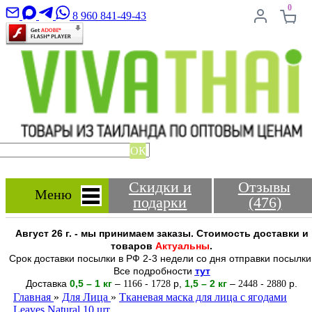
0
8 960 841-49-43
ОК
Скидки и
Отзывы
Меню
подарки
(476)
Август 26 г. - мы принимаем заказы. Стоимость доставки и
товаров
Актуальны
.
Срок доставки посылки в РФ 2-3 недели со дня отправки посылки
Все подробности
тут
Доставка
0,5 – 1 кг
–
-
р
,
1,5 – 2
кг
–
-
р.
1166
1728
2448
2880
Главная
»
Для Лица
»
Тканевая маска для лица с ягодами
Leaves Natural 10 шт