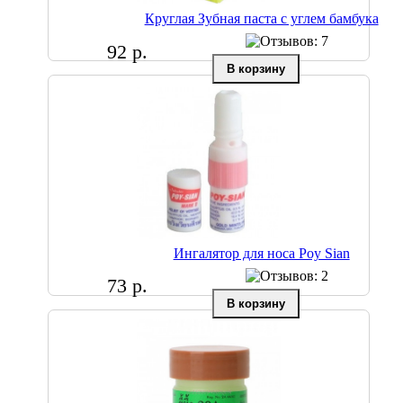
Круглая Зубная паста с углем бамбука
92 р.
Ингалятор для носа Poy Sian
73 р.