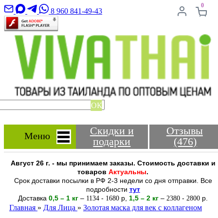
0
8 960 841-49-43
ОК
Скидки и
Отзывы
Меню
подарки
(476)
Август 26 г. - мы принимаем заказы. Стоимость доставки и
товаров
Актуальны
.
Срок доставки посылки в РФ 2-3 недели со дня отправки. Все
подробности
тут
Доставка
0,5 – 1 кг
–
-
р
,
1,5 – 2
кг
–
-
р.
1134
1680
2380
2800
Главная
»
Для Лица
»
Золотая маска для век с коллагеном