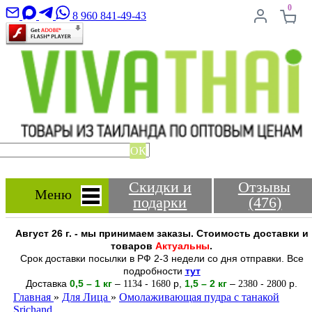
0
8 960 841-49-43
ОК
Скидки и
Отзывы
Меню
подарки
(476)
Август 26 г. - мы принимаем заказы. Стоимость доставки и
товаров
Актуальны
.
Срок доставки посылки в РФ 2-3 недели со дня отправки. Все
подробности
тут
Доставка
0,5 – 1 кг
–
-
р
,
1,5 – 2
кг
–
-
р.
1134
1680
2380
2800
Главная
»
Для Лица
»
Омолаживающая пудра с танакой
Srichand