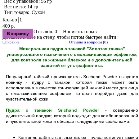
Вес с упаковкой
: 56 гр
Вес нетто
: 14 гр
Тип товара
:
Сухой
Кол-во
400 р.
Отзывов: 0
|
Написать отзыв
Добавьте к себе на стену, чтобы потом быстрее найти:
Описание
Отзывы и вопросы (0)
Минеральная пудра с танакой "Золотая танака"
универсального назначения с омолаживающим эффектом,
для контроля за жирным блеском и с дополнительной
защитой от ультрафиолета.
Популярный тайский производитель Srichand Powder
выпустил
новинку - пудру с танакой, которая также может быть
использована в качестве тонизирующей нежной маски для лица
с омолаживающим эффектом, которая подойдет даже для
чувствительной кожи.
Пудра с танакой Srichand Powder
- совершенно
удивительный продукт, который подходит для комбинированной
и чувствительной кожи и обладает следующими свойствами:
Контроль работы сальных желез - пудра матирует кожу и