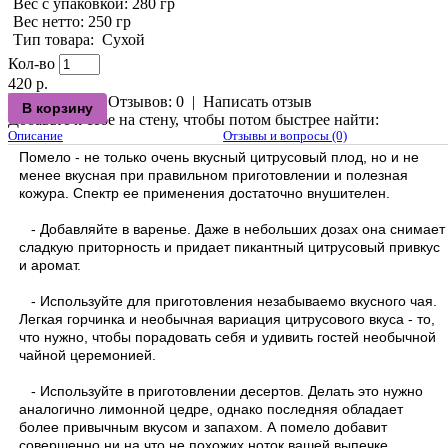
Вес с упаковкой
: 280 гр
Вес нетто
: 250 гр
Тип товара
:
Сухой
Кол-во
420 р.
Отзывов: 0
|
Написать отзыв
Добавьте к себе на стену, чтобы потом быстрее найти:
Описание
Отзывы и вопросы (0)
Помело - не только очень вкусный цитрусовый плод, но и не
менее вкусная при правильном приготовлении и полезная
кожура. Спектр ее применения достаточно внушителен.
- Добавляйте в варенье. Даже в небольших дозах она снимает
сладкую приторность и придает пикантный цитрусовый привкус
и аромат.
- Используйте для приготовления незабываемо вкусного чая.
Легкая горчинка и необычная вариация цитрусового вкуса - то,
что нужно, чтобы порадовать себя и удивить гостей необычной
чайной церемонией.
- Используйте в приготовлении десертов. Делать это нужно
аналогично лимонной цедре, однако последняя обладает
более привычным вкусом и запахом. А помело добавит
совершенно ни на что не похожих ноток вашей выпечке,