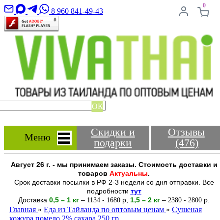
0
8 960 841-49-43
ОК
Скидки и
Отзывы
Меню
подарки
(476)
Август 26 г. - мы принимаем заказы. Стоимость доставки и
товаров
Актуальны
.
Срок доставки посылки в РФ 2-3 недели со дня отправки. Все
подробности
тут
Доставка
0,5 – 1 кг
–
-
р
,
1,5 – 2
кг
–
-
р.
1134
1680
2380
2800
Главная
»
Еда из Тайланда по оптовым ценам
»
Сушеная
кожура помело 2% сахара 250 гр