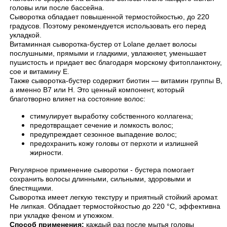
головы или после бассейна.
Сыворотка обладает повышенной термостойкостью, до 220
градусов. Поэтому рекомендуется использовать его перед
укладкой.
Витаминная сыворотка-бустер от Lolane делает волосы
послушными, прямыми и гладкими, увлажняет, уменьшает
пушистость и придает вес благодаря морскому фитопланктону,
сое и витамину Е.
Также сыворотка-бустер содержит биотин — витамин группы В,
а именно В7 или Н. Это ценный компонент, который
благотворно влияет на состояние волос:
стимулирует выработку собственного коллагена;
предотвращает сечение и ломкость волос;
предупреждает сезонное выпадение волос;
предохранить кожу головы от перхоти и излишней
жирности.
Регулярное применение сыворотки - бустера помогает
сохранить волосы длинными, сильными, здоровыми и
блестящими.
Сыворотка имеет легкую текстуру и приятный стойкий аромат.
Не липкая. Обладает термостойкостью до 220 °C, эффективна
при укладке феном и утюжком.
Способ применения:
каждый раз после мытья головы