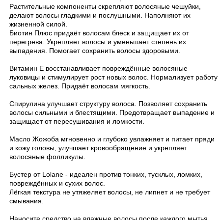
Растительные компоненты скрепляют волосяные чешуйки,
делают волосы гладкими и послушными. Наполняют их
жизненной силой.
Биотин Плюс придаёт волосам блеск и защищает их от
перегрева. Укрепляет волосы и уменьшает степень их
выпадения. Помогает сохранить волосы здоровыми.
⠀
Витамин Е восстанавливает повреждённые волосяные
луковицы и стимулирует рост новых волос. Нормализует работу
сальных желез. Придаёт волосам мягкость.
⠀
Спирулина улучшает структуру волоса. Позволяет сохранить
волосы сильными и блестящими. Предотвращает выпадение и
защищает от пересушивания и ломкости.
⠀
Масло Жожоба мгновенно и глубоко увлажняет и питает пряди
и кожу головы, улучшает кровообращение и укрепляет
волосяные фолликулы.
⠀
Бустер от Lolane - идеален против тонких, тусклых, ломких,
повреждённых и сухих волос.
Лёгкая текстура не утяжеляет волосы, не липнет и не требует
смывания.
⠀
Наносите средство на влажные волосы после каждого мытья