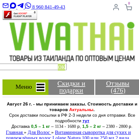
0
8 960 841-49-43
ОК
Скидки и
Отзывы
Меню
подарки
(476)
Август 26 г. - мы принимаем заказы. Стоимость доставки и
товаров
Актуальны
.
Срок доставки посылки в РФ 2-3 недели со дня отправки. Все
подробности
тут
Доставка
0,5 – 1 кг
–
-
р
,
1,5 – 2
кг
–
-
р.
1134
1680
2380
2800
Главная
»
Для Волос
»
Витаминная сыворотка для сухих и
повреждённых волос Lolane Natura 100 или 250 мл 2 вида