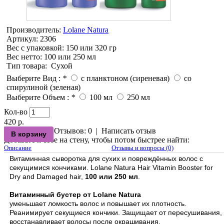
Производитель:
Lolane Natura
Артикул:
2306
Вес с упаковкой
: 150 или 320 гр
Вес нетто
: 100 или 250 мл
Тип товара
:
Сухой
Выберите Вид :
*
с планктоном (сиреневая)
со
спирулиной (зеленая)
Выберите Объем :
*
100 мл
250 мл
Кол-во
420 р.
Отзывов: 0
|
Написать отзыв
Добавьте к себе на стену, чтобы потом быстрее найти:
Описание
Отзывы и вопросы (0)
Витаминная сыворотка для сухих и повреждённых волос с
секущимися кончиками. Lolane Natura Hair Vitamin Booster for
Dry and Damaged hair,
100 или 250 мл
.
⠀
Витаминный бустер от Lolane Natura
уменьшает ломкость волос и повышает их плотность.
Реанимирует секущиеся кончики. Защищает от пересушивания,
восстанавливает волосы после окрашивания.