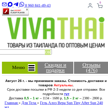
0
8 960 841-49-43
ОК
Скидки и
Отзывы
Меню
подарки
(476)
Август 26 г. - мы принимаем заказы. Стоимость доставки и
товаров
Актуальны
.
Срок доставки посылки в РФ 2-3 недели со дня отправки. Все
подробности
тут
Доставка
0,5 – 1 кг
–
-
р
,
1,5 – 2
кг
–
-
р.
1134
1680
2380
2800
Главная
»
Для Тела
»
Гель Алоэ Вера Sun Tiny After Sun 240
мл