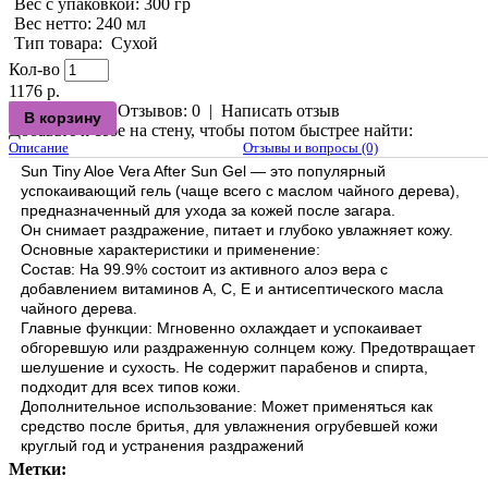
Вес с упаковкой
: 300 гр
Вес нетто
: 240 мл
Тип товара
:
Сухой
Кол-во
1176 р.
Отзывов: 0
|
Написать отзыв
Добавьте к себе на стену, чтобы потом быстрее найти:
Описание
Отзывы и вопросы (0)
Sun Tiny Aloe Vera After Sun Gel — это популярный
успокаивающий гель (чаще всего с маслом чайного дерева),
предназначенный для ухода за кожей после загара.
Он снимает раздражение, питает и глубоко увлажняет кожу.
Основные характеристики и применение:
Состав: На 99.9% состоит из активного алоэ вера с
добавлением витаминов A, C, E и антисептического масла
чайного дерева.
Главные функции: Мгновенно охлаждает и успокаивает
обгоревшую или раздраженную солнцем кожу. Предотвращает
шелушение и сухость. Не содержит парабенов и спирта,
подходит для всех типов кожи.
Дополнительное использование: Может применяться как
средство после бритья, для увлажнения огрубевшей кожи
круглый год и устранения раздражений
Метки: