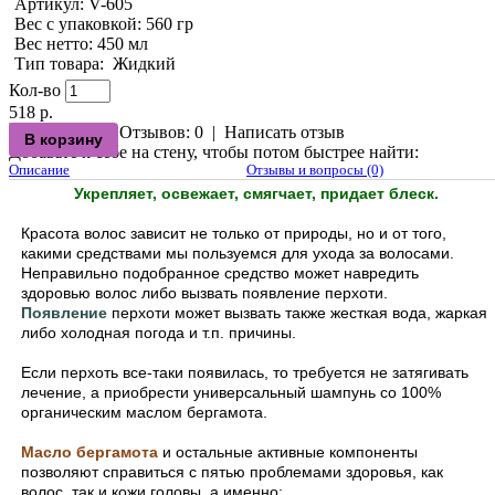
Артикул:
V-605
Вес с упаковкой
: 560 гр
Вес нетто
: 450 мл
Тип товара
:
Жидкий
Кол-во
518 р.
Отзывов: 0
|
Написать отзыв
Добавьте к себе на стену, чтобы потом быстрее найти:
Описание
Отзывы и вопросы (0)
Укрепляет, освежает, смягчает, придает блеск.
Красота волос зависит не только от природы, но и от того,
какими средствами мы пользуемся для ухода за волосами.
Неправильно подобранное средство может навредить
здоровью волос либо вызвать появление перхоти.
Появление
перхоти может вызвать также жесткая вода, жаркая
либо холодная погода и т.п. причины.
Если перхоть все-таки появилась, то требуется не затягивать
лечение, а приобрести универсальный шампунь со 100%
органическим маслом бергамота.
Масло бергамота
и остальные активные компоненты
позволяют справиться с пятью проблемами здоровья, как
волос, так и кожи головы, а именно: