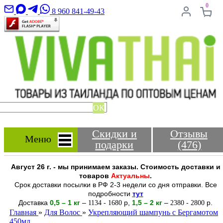
0
8 960 841-49-43
ОК
Скидки и
Отзывы
Меню
подарки
(476)
Август 26 г. - мы принимаем заказы. Стоимость доставки и
товаров
Актуальны
.
Срок доставки посылки в РФ 2-3 недели со дня отправки. Все
подробности
тут
Доставка
0,5 – 1 кг
–
-
р
,
1,5 – 2
кг
–
-
р.
1134
1680
2380
2800
Главная
»
Для Волос
»
Укрепляющий шампунь с Бергамотом
450мл