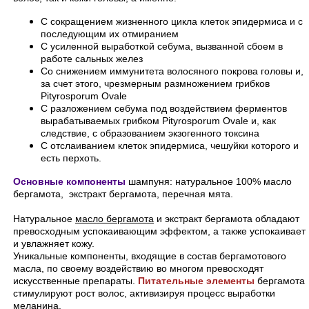
С сокращением жизненного цикла клеток эпидермиса и с
последующим их отмиранием
С усиленной выработкой себума, вызванной сбоем в
работе сальных желез
Со снижением иммунитета волосяного покрова головы и,
за счет этого, чрезмерным размножением грибков
Pityrosporum Ovale
С разложением себума под воздействием ферментов
вырабатываемых грибком Pityrosporum Ovale и, как
следствие, с образованием экзогенного токсина
С отслаиванием клеток эпидермиса, чешуйки которого и
есть перхоть.
Основные компоненты
шампуня: натуральное 100% масло
бергамота, экстракт бергамота, перечная мята.
Натуральное
масло бергамота
и экстракт бергамота обладают
превосходным успокаивающим эффектом, а также успокаивает
и увлажняет кожу.
Уникальные компоненты, входящие в состав бергамотового
масла, по своему воздействию во многом превосходят
искусственные препараты.
Питательные элементы
бергамота
стимулируют рост волос, активизируя процесс выработки
меланина.