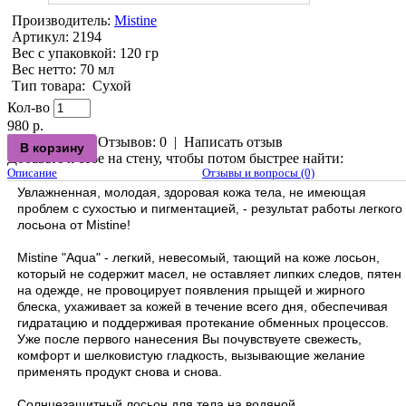
Производитель:
Mistine
Артикул:
2194
Вес с упаковкой
: 120 гр
Вес нетто
: 70 мл
Тип товара
:
Сухой
Кол-во
980 р.
Отзывов: 0
|
Написать отзыв
Добавьте к себе на стену, чтобы потом быстрее найти:
Описание
Отзывы и вопросы (0)
Увлажненная, молодая, здоровая кожа тела, не имеющая
проблем с сухостью и пигментацией, - результат работы легкого
лосьона от Mistine!
Mistine "Aqua" - легкий, невесомый, тающий на коже лосьон,
который не содержит масел, не оставляет липких следов, пятен
на одежде, не провоцирует появления прыщей и жирного
блеска, ухаживает за кожей в течение всего дня, обеспечивая
гидратацию и поддерживая протекание обменных процессов.
Уже после первого нанесения Вы почувствуете свежесть,
комфорт и шелковистую гладкость, вызывающие желание
применять продукт снова и снова.
Солнцезащитный лосьон для тела на водяной