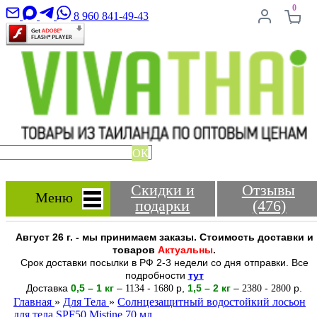
0
8 960 841-49-43
ОК
Скидки и
Отзывы
Меню
подарки
(476)
Август 26 г. - мы принимаем заказы. Стоимость доставки и
товаров
Актуальны
.
Срок доставки посылки в РФ 2-3 недели со дня отправки. Все
подробности
тут
Доставка
0,5 – 1 кг
–
-
р
,
1,5 – 2
кг
–
-
р.
1134
1680
2380
2800
Главная
»
Для Тела
»
Солнцезащитный водостойкий лосьон
для тела SPF50 Mistine 70 мл