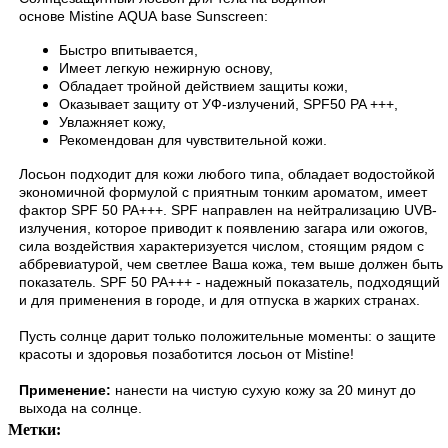
основе Mistine AQUA base Sunscreen:
Быстро впитывается,
Имеет легкую нежирную основу,
Обладает тройной действием защиты кожи,
Оказывает защиту от УФ-излучений, SPF50 PA +++,
Увлажняет кожу,
Рекомендован для чувствительной кожи.
Лосьон подходит для кожи любого типа, обладает водостойкой
экономичной формулой с приятным тонким ароматом, имеет
фактор SPF 50 PA+++. SPF направлен на нейтрализацию UVB-
излучения, которое приводит к появлению загара или ожогов,
сила воздействия характеризуется числом, стоящим рядом с
аббревиатурой, чем светлее Ваша кожа, тем выше должен быть
показатель. SPF 50 PA+++ - надежный показатель, подходящий
и для применения в городе, и для отпуска в жарких странах.
Пусть солнце дарит только положительные моменты: о защите
красоты и здоровья позаботится лосьон от Mistine!
Применение:
нанести на чистую сухую кожу за 20 минут до
выхода на солнце.
Метки: