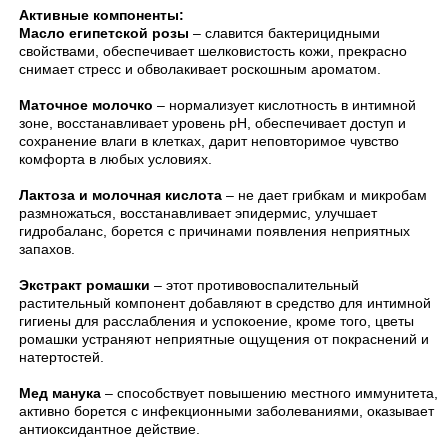
Активные компоненты:
Масло египетской розы
– славится бактерицидными
свойствами, обеспечивает шелковистость кожи, прекрасно
снимает стресс и обволакивает роскошным ароматом.
Маточное молочко
– нормализует кислотность в интимной
зоне, восстанавливает уровень pH, обеспечивает доступ и
сохранение влаги в клетках, дарит неповторимое чувство
комфорта в любых условиях.
Лактоза и молочная кислота
– не дает грибкам и микробам
размножаться, восстанавливает эпидермис, улучшает
гидробаланс, борется с причинами появления неприятных
запахов.
Экстракт ромашки
– этот противовоспалительный
растительный компонент добавляют в средство для интимной
гигиены для расслабления и успокоение, кроме того, цветы
ромашки устраняют неприятные ощущения от покраснений и
натертостей.
Мед манука
– способствует повышению местного иммунитета,
активно борется с инфекционными заболеваниями, оказывает
антиоксидантное действие.