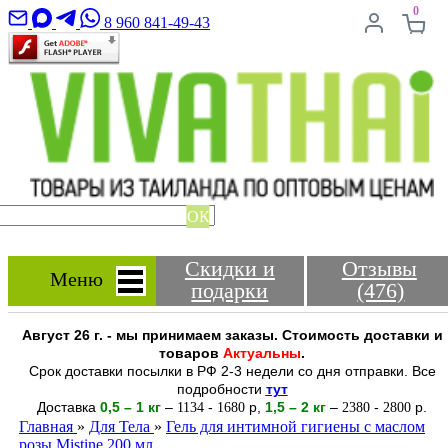
0
8 960 841-49-43
ОК
Скидки и
Отзывы
Меню
подарки
(476)
Август 26 г. - мы принимаем заказы. Стоимость доставки и
товаров
Актуальны
.
Срок доставки посылки в РФ 2-3 недели со дня отправки. Все
подробности
тут
Доставка
0,5 – 1 кг
–
-
р
,
1,5 – 2
кг
–
-
р.
1134
1680
2380
2800
Главная
»
Для Тела
»
Гель для интимной гигиены с маслом
розы Mistine 200 мл