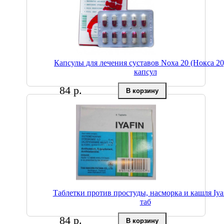
Капсулы для лечения суставов Noxa 20 (Нокса 20
капсул
84 р.
Таблетки против простуды, насморка и кашля Iyaf
таб
84 р.