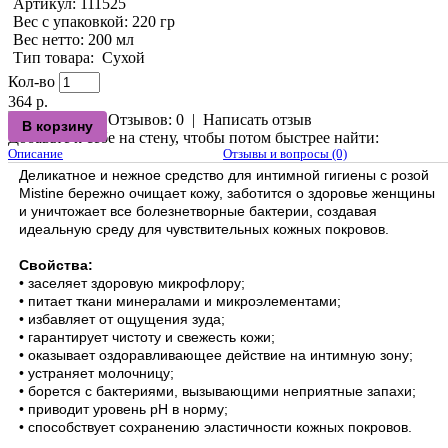
Артикул:
111525
Вес с упаковкой
: 220 гр
Вес нетто
: 200 мл
Тип товара
:
Сухой
Кол-во
364 р.
Отзывов: 0
|
Написать отзыв
Добавьте к себе на стену, чтобы потом быстрее найти:
Описание
Отзывы и вопросы (0)
Деликатное и нежное средство для интимной гигиены с розой
Mistine бережно очищает кожу, заботится о здоровье женщины
и уничтожает все болезнетворные бактерии, создавая
идеальную среду для чувствительных кожных покровов.
Свойства:
• заселяет здоровую микрофлору;
• питает ткани минералами и микроэлементами;
• избавляет от ощущения зуда;
• гарантирует чистоту и свежесть кожи;
• оказывает оздоравливающее действие на интимную зону;
• устраняет молочницу;
• борется с бактериями, вызывающими неприятные запахи;
• приводит уровень pH в норму;
• способствует сохранению эластичности кожных покровов.