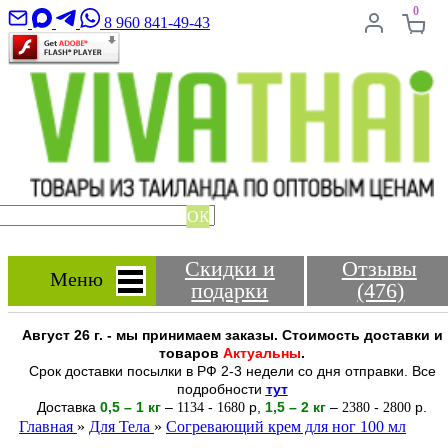
0
8 960 841-49-43
ОК
Скидки и
Отзывы
Меню
подарки
(476)
Август 26 г. - мы принимаем заказы. Стоимость доставки и
товаров
Актуальны
.
Срок доставки посылки в РФ 2-3 недели со дня отправки. Все
подробности
тут
Доставка
0,5 – 1 кг
–
-
р
,
1,5 – 2
кг
–
-
р.
1134
1680
2380
2800
Главная
»
Для Тела
»
Согревающий крем для ног 100 мл