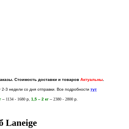
 заказы. Стоимость доставки и товаров
Актуальны
.
 2-3 недели со дня отправки. Все подробности
тут
кг
–
-
р
,
1,5 – 2
кг
–
-
р.
1134
1680
2380
2800
б Laneige