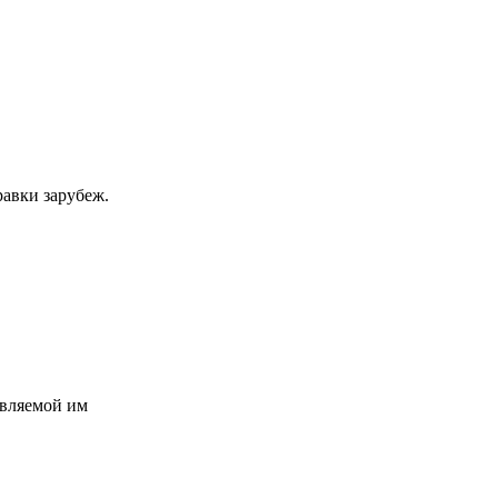
равки зарубеж.
авляемой им