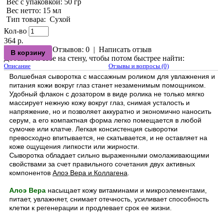
Вес с упаковкой
: 50 гр
Вес нетто
: 15 мл
Тип товара
:
Сухой
Кол-во
364 р.
Отзывов: 0
|
Написать отзыв
Добавьте к себе на стену, чтобы потом быстрее найти:
Описание
Отзывы и вопросы (0)
Волшебная сыворотка с массажным роликом для увлажнения и
питания кожи вокруг глаз станет незаменимым помощником.
Удобный флакон с дозатором в виде ролика не только мягко
массирует нежную кожу вокруг глаз, снимая усталость и
напряжение, но и позволяет аккуратно и экономично наносить
серум, а его компактная форма легко помещается в любой
сумочке или клатче. Легкая консистенция сыворотки
превосходно впитывается, не скатывается, и не оставляет на
коже ощущения липкости или жирности.
Сыворотка обладает сильно выраженными омолаживающими
свойствами за счет правильного сочетания двух активных
компонентов
Алоэ Вера и Коллагена
.
Алоэ Вера
насыщает кожу витаминами и микроэлементами,
питает, увлажняет, снимает отечность, усиливает способность
клетки к регенерации и продлевает срок ее жизни.