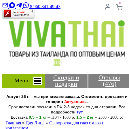
0
8 960 841-49-43
ОК
Скидки и
Отзывы
Меню
подарки
(476)
Август 26 г. - мы принимаем заказы. Стоимость доставки и
товаров
Актуальны
.
Срок доставки посылки в РФ 2-3 недели со дня отправки. Все
подробности
тут
Доставка
0,5 – 1 кг
–
-
р
,
1,5 – 2
кг
–
-
р.
1134
1680
2380
2800
Главная
»
Для Лица
»
Сыворотка для глаз с алоэ и
коллагеном