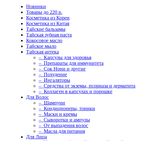
Новинки
Товары до 220 р.
Косметика из Кореи
Косметика из Китая
Тайские бальзамы
Тайская зубная паста
Кокосовое масло
Тайское мыло
Тайская аптека
– Капсулы для здоровья
– Препараты для иммунитета
– Сок Нони и другие
– Похудение
– Ингаляторы
– Средства от экземы, псориаза и дерматита
– Коллаген в капсулах и порошке
Для Волос
– Шампуни
– Кондиционеры, тоники
– Маски и кремы
– Сыворотки и ампулы
– От выпадения волос
– Масла для питания
Для Лица