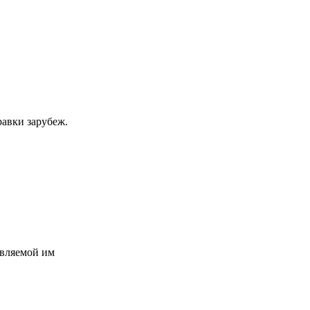
равки зарубеж.
авляемой им