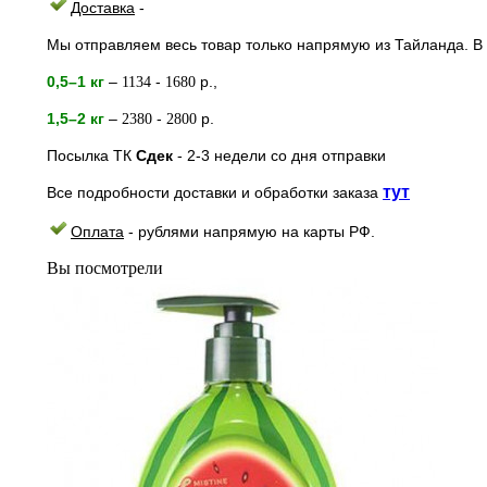
Доставка
-
Мы отправляем весь товар только напрямую из Тайланда. В 
0,5–1 кг
–
-
р.,
1134
1680
1,5–2
кг
–
-
р.
2380
2800
Посылка ТК
Сдек
- 2-3
недели
со дня отправки
тут
Все подробности доставки и обработки заказа
Оплата
- рублями напрямую на к
арты РФ.
Вы посмотрели