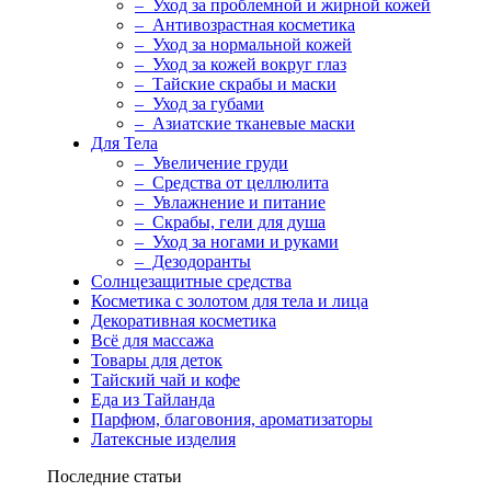
– Уход за проблемной и жирной кожей
– Антивозрастная косметика
– Уход за нормальной кожей
– Уход за кожей вокруг глаз
– Тайские скрабы и маски
– Уход за губами
– Азиатские тканевые маски
Для Тела
– Увеличение груди
– Средства от целлюлита
– Увлажнение и питание
– Скрабы, гели для душа
– Уход за ногами и руками
– Дезодоранты
Солнцезащитные средства
Косметика с золотом для тела и лица
Декоративная косметика
Всё для массажа
Товары для деток
Тайский чай и кофе
Еда из Тайланда
Парфюм, благовония, ароматизаторы
Латексные изделия
Последние статьи