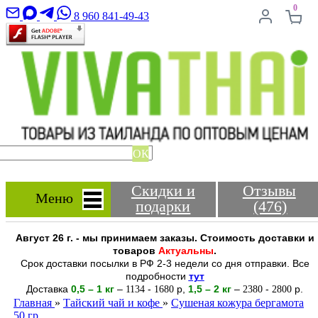
0
8 960 841-49-43
ОК
Скидки и
Отзывы
Меню
подарки
(476)
Август 26 г. - мы принимаем заказы. Стоимость доставки и
товаров
Актуальны
.
Срок доставки посылки в РФ 2-3 недели со дня отправки. Все
подробности
тут
Доставка
0,5 – 1 кг
–
-
р
,
1,5 – 2
кг
–
-
р.
1134
1680
2380
2800
Главная
»
Тайский чай и кофе
»
Сушеная кожура бергамота
50 гр