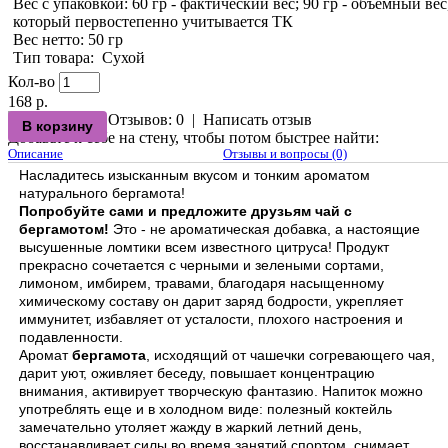
Вес с упаковкой
: 60 гр - фактический вес; 90 гр - объемный вес
который первостепенно учитывается ТК
Вес нетто
: 50 гр
Тип товара
:
Сухой
Кол-во
168 р.
Отзывов: 0
|
Написать отзыв
Добавьте к себе на стену, чтобы потом быстрее найти:
Описание
Отзывы и вопросы (0)
Насладитесь изысканным вкусом и тонким ароматом
натурального бергамота!
Попробуйте сами и предложите друзьям чай с
бергамотом!
Это - не ароматическая добавка, а настоящие
высушенные ломтики всем известного цитруса! Продукт
прекрасно сочетается с черными и зелеными сортами,
лимоном, имбирем, травами, благодаря насыщенному
химическому составу он дарит заряд бодрости, укрепляет
иммунитет, избавляет от усталости, плохого настроения и
подавленности.
Аромат
бергамота
, исходящий от чашечки согревающего чая,
дарит уют, оживляет беседу, повышает концентрацию
внимания, активирует творческую фантазию. Напиток можно
употреблять еще и в холодном виде: полезный коктейль
замечательно утоляет жажду в жаркий летний день,
восстанавливает силы во время занятий спортом, снимает