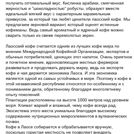
получить оптимальный вкус. Кислинка арабики, смягченная
жирностью и "шоколадностью" робусты, образуют вместе
идеальный мягкий вкус с характерным карамельным
привкусом, за который так любят ценители лаосский кофе. Мы
предлагаем зерновой вариант, который оценят истинные
кофеманы. Ведь самый ароматный и ядреный кофе можно
сварить только из свеже перемолотых зерен.
Лаосский кофе считается одним из лучших кофе мира по
мнению Международной Кофейной Организации, экспертов и
обычных потребителей, ценящих этот напиток. Очень приятное
и почетное мнение, вдохновляющее местных фермеров
развиваться и продолжать держать марку, ведь на экспорте
кофе и чая держится экономика Лаоса. И эта экономика
является одной из самых устойчивых в мире. Поэтому к кофе в
этой независимой республике относятся по-особенному и с
пониманием дела, обретенному благодаря многолетнему
опыту поколений.
Плантации расположены на высоте 1000 метров над уровнем
моря. Климат жаркий и влажный, чему кофе всегда рад.
Экосистема этого места уникальна благодаря высокому
содержанию нутриционных микроэлементов в вулканических
почвах.
Кофе в Лаосе собирается и обрабатывается вручную,
поскольку гористая местность не позволяет внедрить