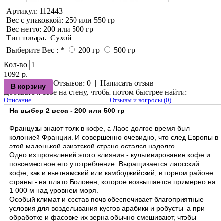
Артикул:
112443
Вес с упаковкой
: 250 или 550 гр
Вес нетто
: 200 или 500 гр
Тип товара
:
Сухой
Выберите Вес :
*
200 гр
500 гр
Кол-во
1092 р.
Отзывов: 0
|
Написать отзыв
Добавьте к себе на стену, чтобы потом быстрее найти:
Описание
Отзывы и вопросы (0)
На выбор 2 веса - 200 или 500 гр
Французы знают толк в кофе, а Лаос долгое время был
колонией Франции. И совершенно очевидно, что след Европы в
этой маленькой азиатской стране остался надолго.
Одно из проявлений этого влияния - культивирование кофе и
повсеместное его употребление. Выращивается лаосский
кофе, как и вьетнамский или камбоджийский, в горном районе
страны - на плато Боловен, которое возвышается примерно на
1 000 м над уровнем моря.
Особый климат и состав почв обеспечивает благоприятные
условия для возделывания кустов арабики и робусты, а при
обработке и фасовке их зерна обычно смешивают, чтобы