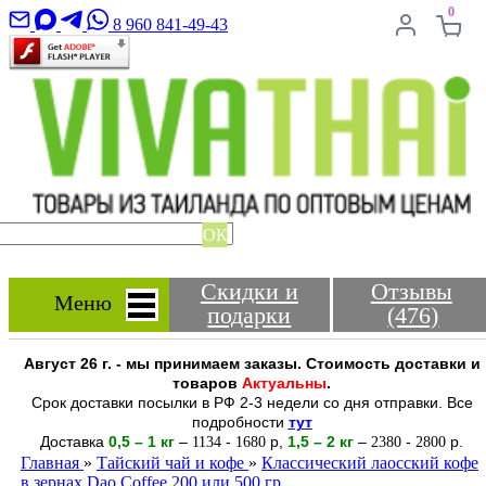
0
8 960 841-49-43
ОК
Скидки и
Отзывы
Меню
подарки
(476)
Август 26 г. - мы принимаем заказы. Стоимость доставки и
товаров
Актуальны
.
Срок доставки посылки в РФ 2-3 недели со дня отправки. Все
подробности
тут
Доставка
0,5 – 1 кг
–
-
р
,
1,5 – 2
кг
–
-
р.
1134
1680
2380
2800
Главная
»
Тайский чай и кофе
»
Классический лаосский кофе
в зернах Dao Coffee 200 или 500 гр