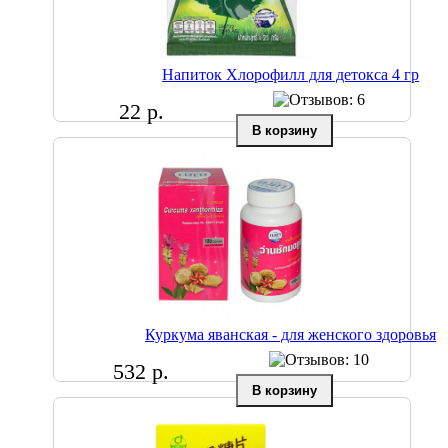
Напиток Хлорофилл для детокса 4 гр
22 р.
Куркума яванская - для женского здоровья
532 р.