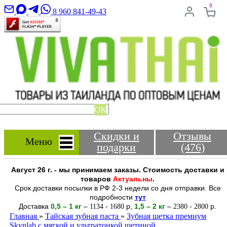
0
8 960 841-49-43
ОК
Скидки и
Отзывы
Меню
подарки
(476)
Август 26 г. - мы принимаем заказы. Стоимость доставки и
товаров
Актуальны
.
Срок доставки посылки в РФ 2-3 недели со дня отправки. Все
подробности
тут
Доставка
0,5 – 1 кг
–
-
р
,
1,5 – 2
кг
–
-
р.
1134
1680
2380
2800
Главная
»
Тайская зубная паста
»
Зубная щетка премиум
Skynlab с мягкой и ультратонкой щетиной