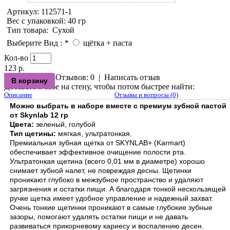
Артикул:
112571-1
Вес с упаковкой
: 40 гр
Тип товара
:
Сухой
Выберите Вид :
*
щётка + паста
Кол-во
123 р.
Отзывов: 0
|
Написать отзыв
Добавьте к себе на стену, чтобы потом быстрее найти:
Описание
Отзывы и вопросы (0)
Можно выбрать в наборе вместе с премиум зубной пастой
от Skynlab 12 гр
Цвета:
зеленый, голубой
Тип щетины:
мягкая, ультратонкая.
Премиальная зубная щетка от SKYNLAB+ (Karmart)
обеспечивает эффективное очищение полости рта.
Ультратонкая щетина (всего 0,01 мм в диаметре) хорошо
снимает зубной налет, не повреждая десны. Щетинки
проникают глубоко в межзубное пространство и удаляют
загрязнения и остатки пищи. А благодаря тонкой нескользящей
ручке щетка имеет удобное управление и надежный захват.
Очень тонкие щетинки проникают в самые глубокие зубные
зазоры, помогают удалять остатки пищи и не давать
развиваться прикорневому кариесу и воспалению десен.