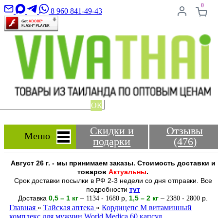
0
8 960 841-49-43
ОК
Скидки и
Отзывы
Меню
подарки
(476)
Август 26 г. - мы принимаем заказы. Стоимость доставки и
товаров
Актуальны
.
Срок доставки посылки в РФ 2-3 недели со дня отправки. Все
подробности
тут
Доставка
0,5 – 1 кг
–
-
р
,
1,5 – 2
кг
–
-
р.
1134
1680
2380
2800
Главная
»
Тайская аптека
»
Кордицепс М витаминный
комплекс для мужчин World Medica 60 капсул