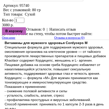
Артикул:
95740
Вес с упаковкой
: 80 гр
Тип товара
:
Сухой
Кол-во
3080 р.
Отзывов: 0
|
Написать отзыв
Добавьте к себе на стену, чтобы потом быстрее найти:
Описание
Отзывы и вопросы (0)
Витамины для мужского здоровья Cordyceps M
Специальная формула для поддержания мужского здоровья,
омоложения организма на клеточном уровне — от тайского
производителя лекарственных препаратов и пищевых добавок
Khaolaor содержит Кордицепс, женьшень и L- аргинин.
Пищевая добавка на основе гриба Кордицепс избавляет от
накапливающейся усталости, повышает сексуальную
активность, поддерживает здоровье глаз и четкость зрения.
Кордицепс — формула «M» Для мужчин принимается как
тонизирующее и иммуностимулирующее средство.
Показания к применению:
- снижение половой активности и силы
- усталость, слабость, апатия, стресс
- профилактика простудных и вирусных заболеваний.
Способ применения: принимать по 1 капсуле 2-3 раза в день
до еды.