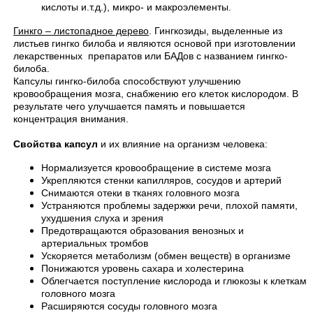
кислоты и.т.д.), микро- и макроэлементы.
Гинкго – листопадное дерево
. Гингкозиды, выделенные из
листьев гингко билоба и являются основой при изготовлении
лекарственных препаратов или БАДов с названием гингко-
билоба.
Капсулы гингко-билоба способствуют улучшению
кровообращения мозга, снабжению его клеток кислородом. В
результате чего улучшается память и повышается
концентрация внимания.
Свойства капсул
и их влияние на организм человека:
Нормализуется кровообращение в системе мозга
Укрепляются стенки капилляров, сосудов и артерий
Снимаются отеки в тканях головного мозга
Устраняются проблемы задержки речи, плохой памяти,
ухудшения слуха и зрения
Предотвращаются образования венозных и
артериальных тромбов
Ускоряется метаболизм (обмен веществ) в организме
Понижаются уровень сахара и холестерина
Облегчается поступление кислорода и глюкозы к клеткам
головного мозга
Расширяются сосуды головного мозга