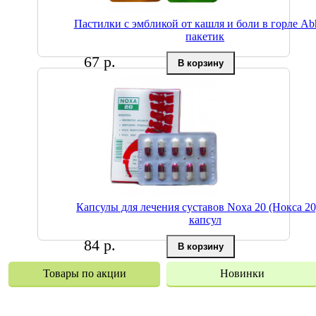
Пастилки с эмбликой от кашля и боли в горле Abh
пакетик
67 р.
Капсулы для лечения суставов Noxa 20 (Нокса 20
капсул
84 р.
Товары по акции
Новинки