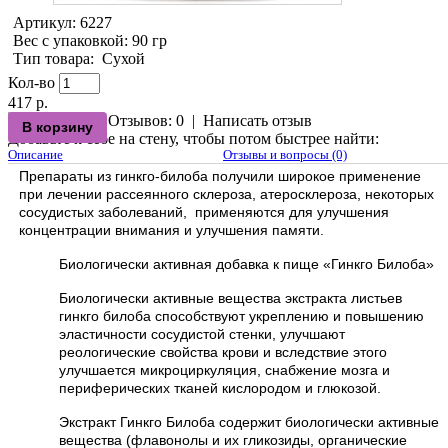
Артикул:
6227
Вес с упаковкой
: 90 гр
Тип товара
:
Сухой
Кол-во
417 р.
Отзывов: 0
|
Написать отзыв
Добавьте к себе на стену, чтобы потом быстрее найти:
Описание
Отзывы и вопросы (0)
Препараты из гинкго-билоба получили широкое применение
при лечении рассеянного склероза, атеросклероза, некоторых
сосудистых заболеваний, применяются для улучшения
концентрации внимания и улучшения памяти.
Биологически активная добавка к пище «Гинкго Билоба»
Биологически активные вещества экстракта листьев
гинкго билоба способствуют укреплению и повышению
эластичности сосудистой стенки, улучшают
реологические свойства крови и вследствие этого
улучшается микроциркуляция, снабжение мозга и
периферических тканей кислородом и глюкозой.
Экстракт Гинкго Билоба содержит биологически активные
вещества (флавонолы и их гликозиды, органические