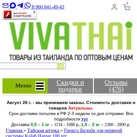
0
8 960 841-49-43
ОК
Скидки и
Отзывы
Меню
подарки
(476)
Август 26 г. - мы принимаем заказы. Стоимость доставки и
товаров
Актуальны
.
Срок доставки посылки в РФ 2-3 недели со дня отправки. Все
подробности
тут
Доставка
0,5 – 1 кг
–
-
р
,
1,5 – 2
кг
–
-
р.
1134
1680
2380
2800
Главная
»
Тайская аптека
»
Гинкго Билоба для нервной
системы Kulab Hamar 100 шт