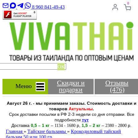
0
8 960 841-49-43
ОК
Скидки и
Отзывы
Меню
подарки
(476)
Август 26 г. - мы принимаем заказы. Стоимость доставки и
товаров
Актуальны
.
Срок доставки посылки в РФ 2-3 недели со дня отправки. Все
подробности
тут
Доставка
0,5 – 1 кг
–
-
р
,
1,5 – 2
кг
–
-
р.
1134
1680
2380
2800
Главная
»
Тайские бальзамы
»
Крокодиловый тайский
бальзам 50 или 100 гр