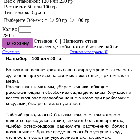
Вес с упаковкой
: 120 или 250 гр
Вес нетто
: 50 или 100 гр
Тип товара
:
Сухой
Выберите Объем :
*
50 гр
100 гр
Кол-во
280 р.
Отзывов: 0
|
Написать отзыв
Добавьте к себе на стену, чтобы потом быстрее найти:
Описание
Отзывы и вопросы (0)
На выбор - 100 или 50 гр.
Бальзам на основе крокодилового жира устраняет отечность,
зуд и боль при укусах насекомых и животных, при ожогах от
медуз.
Рассасывает гематомы, убирает синяки, обладает
расслабляющим и обезболивающим действием. Улучшает и
восстанавливает кровообращение в ногах при проблемах с
сосудами, быстро снимает усталость.
Тайский крокодиловый бальзам, компонентом которого
является крокодиловый жир, снимает боль при артритах,
ушибах, остеохондрозе, радикулите, растяжениях, болях в
позвоночнике. Данное средство способно устранять зуд,
отечность и боль при укусах животных, насекомых.