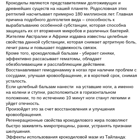
Крокодилы являются представителями долгоживущих и
древнейших существ на нашей планете. Родословная этих
рептилий насчитывает примерно 180 миллионов лет. Главная
причина подобного долголетия вида – способность к
вырабатыванию особенной субстанции, которая способна
защищать их от вторжения микробов и различных бактерий.
Жителям Австралии и Африки издавна известны целебные
свойства данной субстанции, которая снимает артритную боль,
лечит раны и повышает подвижность связок.
Кроме того, крокодиловый бальзам - убирает синяки,
эффективно рассасывает гематомы, обладает
обезболивающим и расслабляющим действием.
Восстанавливает гемодинамику в ногах при наличии проблем с
сосудами, улучшая кровообращение, и в короткий срок, снимая
усталость.
Если целебный бальзам нанести на уставшие ноги, а именно
на колени и ступни, расположиться в горизонтальном
положении, то по истечению 10 минут ноги станут легкими и
уйдет отечность.
Произойдет это за счет восстановления и улучшения
кровообращения.
Регенерационные свойства крокодилового жира позволяют
быстро заживлять микротрещины, ранки, устранять признаки
шелушения.
Эффекты использования крокодиловой мази из Тайланда: