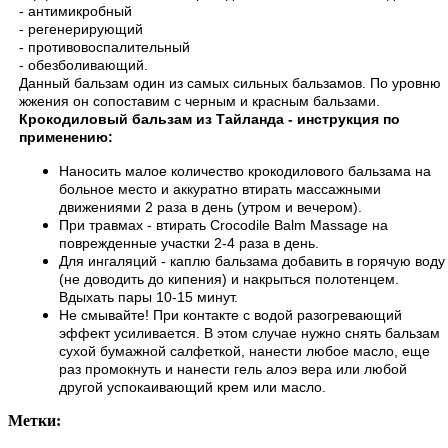
- антимикробный
- регенерирующий
- противовоспалительный
- обезболивающий.
Данный бальзам один из самых сильных бальзамов. По уровню
жжения он сопоставим с черным и красным бальзами.
Крокодиловый бальзам из Тайланда - инструкция по
применению:
Наносить малое количество крокодилового бальзама на
больное место и аккуратно втирать массажными
движениями 2 раза в день (утром и вечером).
При травмах - втирать Crocodile Balm Massage на
поврежденные участки 2-4 раза в день.
Для ингаляций - каплю бальзама добавить в горячую воду
(не доводить до кипения) и накрыться полотенцем.
Вдыхать пары 10-15 минут.
Не смывайте! При контакте с водой разогревающий
эффект усиливается. В этом случае нужно снять бальзам
сухой бумажной салфеткой, нанести любое масло, еще
раз промокнуть и нанести гель алоэ вера или любой
другой успокаивающий крем или масло.
Метки: