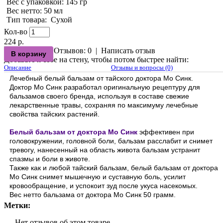
Вес с упаковкой
: 145 гр
Вес нетто
: 50 мл
Тип товара
:
Сухой
Кол-во
224 р.
Отзывов: 0
|
Написать отзыв
Добавьте к себе на стену, чтобы потом быстрее найти:
Описание
Отзывы и вопросы (0)
Лечебный белый бальзам от тайского доктора Мо Синк.
Доктор Мо Синк разработал оригинальную рецептуру для
бальзамов своего бренда, используя в составе свежие
лекарственные травы, сохраняя по максимуму лечебные
свойства тайских растений.
Белый бальзам от доктора Мо Синк
эффективен при
головокружении, головной боли, бальзам расслабит и снимет
тревогу, нанесенный на область живота бальзам устранит
спазмы и боли в животе.
Также как и любой тайский бальзам, белый бальзам от доктора
Мо Синк снимет мышечную и суставную боль, усилит
кровообращение, и успокоит зуд после укуса насекомых.
Вес нетто бальзама от доктора Мо Синк 50 грамм.
Метки:
Нет отзывов об этом товаре.