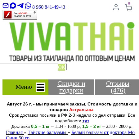
0
8 960 841-49-43
ОК
Скидки и
Отзывы
Меню
подарки
(476)
Август 26 г. - мы принимаем заказы. Стоимость доставки и
товаров
Актуальны
.
Срок доставки посылки в РФ 2-3 недели со дня отправки. Все
подробности
тут
Доставка
0,5 – 1 кг
–
-
р
,
1,5 – 2
кг
–
-
р.
1134
1680
2380
2800
Главная
»
Тайские бальзамы
»
Белый бальзам от доктора Мо
Синк 50 гр